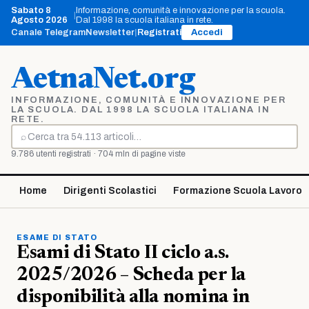
Vai
Sabato 8
Informazione, comunità e innovazione per la scuola.
|
al
Agosto 2026
Dal 1998 la scuola italiana in rete.
contenuto
Canale Telegram
Newsletter
|
Registrati
Accedi
AetnaNet.org
INFORMAZIONE, COMUNITÀ E INNOVAZIONE PER
LA SCUOLA. DAL 1998 LA SCUOLA ITALIANA IN
RETE.
⌕
Cerca
9.786 utenti registrati · 704 mln di pagine viste
Home
Dirigenti Scolastici
Formazione Scuola Lavoro
ESAME DI STATO
Esami di Stato II ciclo a.s.
2025/2026 – Scheda per la
disponibilità alla nomina in