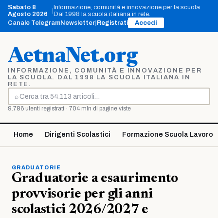
Vai
Sabato 8
Informazione, comunità e innovazione per la scuola.
|
al
Agosto 2026
Dal 1998 la scuola italiana in rete.
contenuto
Canale Telegram
Newsletter
|
Registrati
Accedi
AetnaNet.org
INFORMAZIONE, COMUNITÀ E INNOVAZIONE PER
LA SCUOLA. DAL 1998 LA SCUOLA ITALIANA IN
RETE.
⌕
Cerca
9.786 utenti registrati · 704 mln di pagine viste
Home
Dirigenti Scolastici
Formazione Scuola Lavoro
GRADUATORIE
Graduatorie a esaurimento
provvisorie per gli anni
scolastici 2026/2027 e