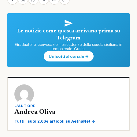
Le notizie come questa arrivano prima su
Telegram
Graduatorie, convocazioni e scadenze della scuola siciliana in
tempo reale. Gratis.
Unisciti al canale →
L'AUTORE
Andrea Oliva
Tutti i suoi 2.664 articoli su AetnaNet →