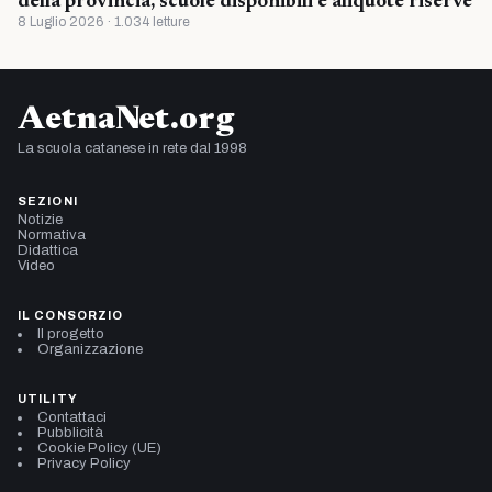
della provincia, scuole disponibili e aliquote riserve
8 Luglio 2026 · 1.034 letture
AetnaNet.org
La scuola catanese in rete dal 1998
SEZIONI
Notizie
Normativa
Didattica
Video
IL CONSORZIO
Il progetto
Organizzazione
UTILITY
Contattaci
Pubblicità
Cookie Policy (UE)
Privacy Policy