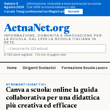
Vai
Sabato 8
Informazione, comunità e innovazione per la scuola.
|
al
Agosto 2026
Dal 1998 la scuola italiana in rete.
contenuto
Canale Telegram
Newsletter
|
Registrati
Accedi
AetnaNet.org
INFORMAZIONE, COMUNITÀ E INNOVAZIONE PER
LA SCUOLA. DAL 1998 LA SCUOLA ITALIANA IN
RETE.
⌕
Cerca
9.786 utenti registrati · 704 mln di pagine viste
Home
Dirigenti Scolastici
Formazione Scuola Lavoro
STRUMENTI DIDATTICI
Canva a scuola: online la guida
collaborativa per una didattica
più creativa ed efficace