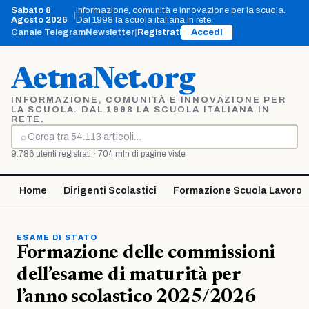
Vai
Sabato 8
Informazione, comunità e innovazione per la scuola.
|
al
Agosto 2026
Dal 1998 la scuola italiana in rete.
contenuto
Canale Telegram
Newsletter
|
Registrati
Accedi
AetnaNet.org
INFORMAZIONE, COMUNITÀ E INNOVAZIONE PER
LA SCUOLA. DAL 1998 LA SCUOLA ITALIANA IN
RETE.
⌕
Cerca
9.786 utenti registrati · 704 mln di pagine viste
Home
Dirigenti Scolastici
Formazione Scuola Lavoro
ESAME DI STATO
Formazione delle commissioni
dell’esame di maturità per
l’anno scolastico 2025/2026