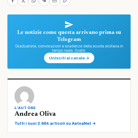
Le notizie come questa arrivano prima su
Telegram
Graduatorie, convocazioni e scadenze della scuola siciliana in
tempo reale. Gratis.
Unisciti al canale →
L'AUTORE
Andrea Oliva
Tutti i suoi 2.664 articoli su AetnaNet →