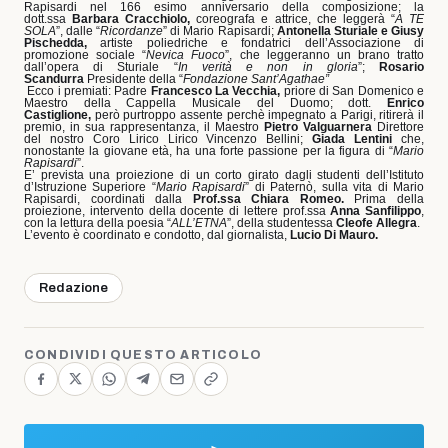
Rapisardi nel 166 esimo anniversario della composizione; la
dott.ssa
Barbara Cracchiolo,
coreografa e attrice, che leggerà “
A TE
SOLA
”, dalle “
Ricordanze
” di Mario Rapisardi;
Antonella Sturiale e Giusy
Pischedda,
artiste poliedriche e fondatrici dell’Associazione di
promozione sociale “
Nevica Fuoco
”, che leggeranno un brano tratto
dall’opera di Sturiale “
In verità e non in gloria
”;
Rosario
Scandurra
Presidente della “
Fondazione Sant’Agathae”
Ecco i premiati: Padre
Francesco La Vecchia,
priore di San Domenico e
Maestro della Cappella Musicale del Duomo; dott.
Enrico
Castiglione,
però purtroppo assente perchè impegnato a Parigi, ritirerà il
premio, in sua rappresentanza, il Maestro
Pietro Valguarnera
Direttore
del nostro Coro Lirico Lirico Vincenzo Bellini;
Giada Lentini
che,
nonostante la giovane età, ha una forte passione per la figura di “
Mario
Rapisardi
”.
E’ prevista una proiezione
di un corto girato dagli studenti dell’Istituto
d’Istruzione Superiore “
Mario Rapisardi
” di Paternò, sulla vita di Mario
Rapisardi, coordinati dalla
Prof.ssa Chiara Romeo.
Prima della
proiezione, intervento della docente di lettere prof.ssa
Anna Sanfilippo
,
con la lettura della poesia “
ALL’ETNA
”, della studentessa
Cleofe Allegra
.
L’evento è coordinato e condotto, dal giornalista,
Lucio Di Mauro.
Redazione
CONDIVIDI QUESTO ARTICOLO