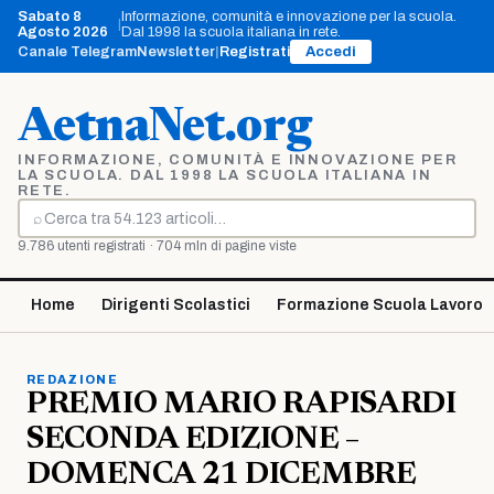
Vai
Sabato 8
Informazione, comunità e innovazione per la scuola.
|
al
Agosto 2026
Dal 1998 la scuola italiana in rete.
contenuto
Canale Telegram
Newsletter
|
Registrati
Accedi
AetnaNet.org
INFORMAZIONE, COMUNITÀ E INNOVAZIONE PER
LA SCUOLA. DAL 1998 LA SCUOLA ITALIANA IN
RETE.
⌕
Cerca
9.786 utenti registrati · 704 mln di pagine viste
Home
Dirigenti Scolastici
Formazione Scuola Lavoro
REDAZIONE
PREMIO MARIO RAPISARDI
SECONDA EDIZIONE –
DOMENCA 21 DICEMBRE