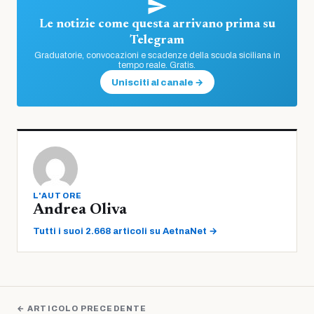
Le notizie come questa arrivano prima su
Telegram
Graduatorie, convocazioni e scadenze della scuola siciliana in
tempo reale. Gratis.
Unisciti al canale →
L'AUTORE
Andrea Oliva
Tutti i suoi 2.668 articoli su AetnaNet →
← ARTICOLO PRECEDENTE