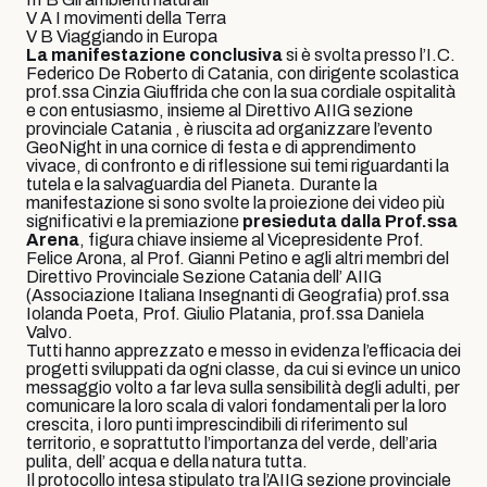
V A I movimenti della Terra
V B Viaggiando in Europa
La manifestazione conclusiva
si è svolta presso l’I.C.
Federico De Roberto di Catania, con dirigente scolastica
prof.ssa Cinzia Giuffrida che con la sua cordiale ospitalità
e con entusiasmo, insieme al Direttivo AIIG sezione
provinciale Catania , è riuscita ad organizzare l’evento
GeoNight in una cornice di festa e di apprendimento
vivace, di confronto e di riflessione sui temi riguardanti la
tutela e la salvaguardia del Pianeta. Durante la
manifestazione si sono svolte la proiezione dei video più
significativi e la premiazione
presieduta dalla Prof.ssa
Arena
, figura chiave insieme al Vicepresidente Prof.
Felice Arona, al Prof. Gianni Petino e agli altri membri del
Direttivo Provinciale Sezione Catania dell’ AIIG
(Associazione Italiana Insegnanti di Geografia) prof.ssa
Iolanda Poeta, Prof. Giulio Platania, prof.ssa Daniela
Valvo.
Tutti hanno apprezzato e messo in evidenza l’efficacia dei
progetti sviluppati da ogni classe, da cui si evince un unico
messaggio volto a far leva sulla sensibilità degli adulti, per
comunicare la loro scala di valori fondamentali per la loro
crescita, i loro punti imprescindibili di riferimento sul
territorio, e soprattutto l’importanza del verde, dell’aria
pulita, dell’ acqua e della natura tutta.
Il protocollo intesa stipulato tra l’AIIG sezione provinciale