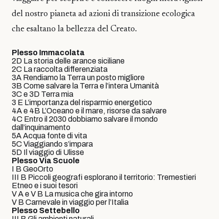
del nostro pianeta ad azioni di transizione ecologica
che esaltano la bellezza del Creato.
Plesso Immacolata
2D La storia delle arance siciliane
2C La raccolta differenziata
3A Rendiamo la Terra un posto migliore
3B Come salvare la Terra e l’intera Umanità
3C e 3D Terra mia
3 E L’importanza del risparmio energetico
4A e 4B L’Oceano e il mare, risorse da salvare
4C Entro il 2030 dobbiamo salvare il mondo
dall’inquinamento
5A Acqua fonte di vita
5C Viaggiando s’impara
5D Il viaggio di Ulisse
Plesso Via Scuole
I B GeoOrto
III B Piccoli geografi esplorano il territorio: Tremestieri
Etneo e i suoi tesori
V A e V B La musica che gira intorno
V B Carnevale in viaggio per l’Italia
Plesso Settebello
III B Gli ambienti naturali