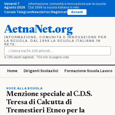
Vai
Venerdì 7
Informazione, comunità e innovazione per la scuola.
|
al
Agosto 2026
Dal 1998 la scuola italiana in rete.
contenuto
Canale Telegram
Newsletter
|
Registrati
Accedi
AetnaNet.org
INFORMAZIONE, COMUNITÀ E INNOVAZIONE PER
LA SCUOLA. DAL 1998 LA SCUOLA ITALIANA IN
RETE.
⌕
Cerca
9.786 utenti registrati · 704 mln di pagine viste
Home
Dirigenti Scolastici
Formazione Scuola Lavoro
VOCE ALLA SCUOLA
Menzione speciale al C.D.S.
Teresa di Calcutta di
Tremestieri Etneo per la