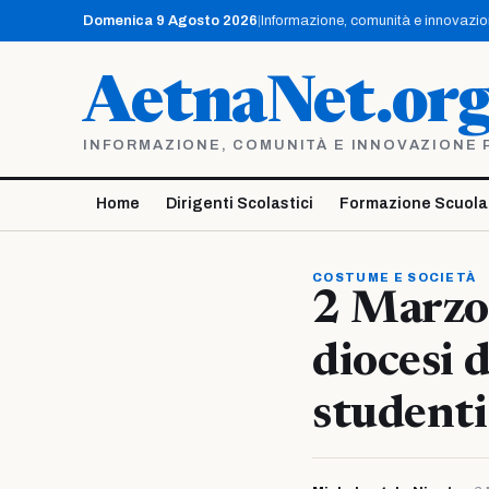
Vai
Domenica 9 Agosto 2026
|
Informazione, comunità e innovazione
al
contenuto
AetnaNet.or
INFORMAZIONE, COMUNITÀ E INNOVAZIONE PE
Home
Dirigenti Scolastici
Formazione Scuola
COSTUME E SOCIETÀ
2 Marzo 
diocesi 
studenti