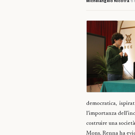
Michelangelo Nicotra
·
6 
democratica, ispirata
l’importanza dell’inc
costruire una società
Mons. Renna ha evide