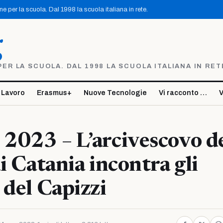
 per la scuola. Dal 1998 la scuola italiana in rete.
g
R LA SCUOLA. DAL 1998 LA SCUOLA ITALIANA IN RET
 Lavoro
Erasmus+
Nuove Tecnologie
Vi racconto …
V
2023 – L’arcivescovo de
di Catania incontra gli
 del Capizzi