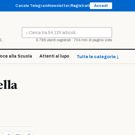
Canale Telegram
Newsletter
|
Registrati
Accedi
⌕
Cerca
E.
9.786 utenti registrati · 704 mln di pagine viste
oce alla Scuola
Attenti al lupo
Tutte le categorie ↓
lla