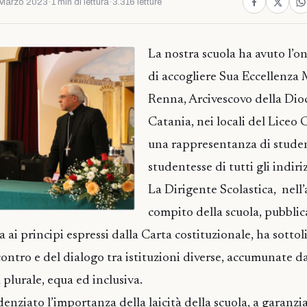
Marzo 2023
·
1 min di lettura
·
3.316 letture
La nostra scuola ha avuto l’on
di accogliere Sua Eccellenza 
Renna, Arcivescovo della Dioc
Catania, nei locali del Liceo 
una rappresentanza di studen
studentesse di tutti gli indiriz
La Dirigente Scolastica, nell’
compito della scuola, pubblica
 ai principi espressi dalla Carta costituzionale, ha sotto
ontro e del dialogo tra istituzioni diverse, accumunate da
 plurale, equa ed inclusiva.
nziato l’importanza della laicità della scuola, a garanzia