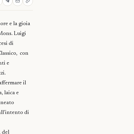
ore e la gioia
Mons. Luigi
esi di
Classico, con
ti e
zi.
affermare il
, laica e
lineato
ll’intento di
 del