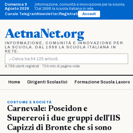
Vai
Domenica 9
Informazione, comunità e innovazione per la scuola.
|
al
Agosto 2026
Dal 1998 la scuola italiana in rete.
contenuto
Canale Telegram
Newsletter
|
Registrati
Accedi
AetnaNet.org
INFORMAZIONE, COMUNITÀ E INNOVAZIONE PER
LA SCUOLA. DAL 1998 LA SCUOLA ITALIANA IN
RETE.
⌕
Cerca
9.786 utenti registrati · 704 mln di pagine viste
Home
Dirigenti Scolastici
Formazione Scuola Lavoro
COSTUME E SOCIETÀ
Carnevale: Poseidon e
Supereroi i due gruppi dell’IIS
Capizzi di Bronte che si sono