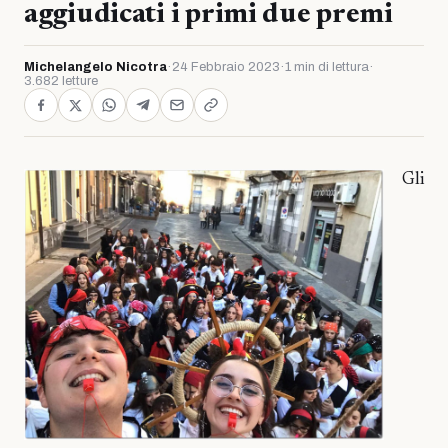
aggiudicati i primi due premi
Michelangelo Nicotra
·
24 Febbraio 2023
·
1 min di lettura
·
3.682 letture
Gli