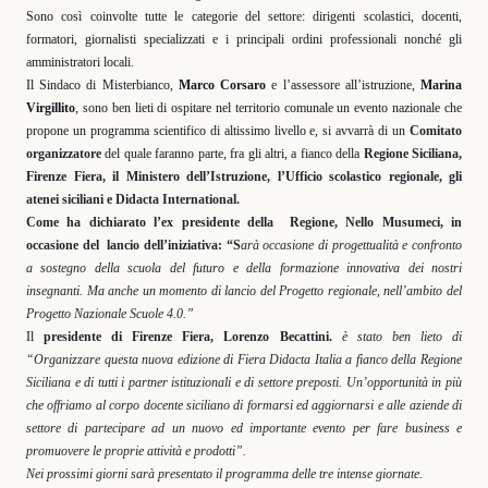
Sono così coinvolte tutte le categorie del settore: dirigenti scolastici, docenti,
formatori, giornalisti specializzati e i principali ordini professionali nonché gli
amministratori locali.
Il Sindaco di Misterbianco,
Marco Corsaro
e l’assessore all’istruzione,
Marina
Virgillito
, sono ben lieti di ospitare nel territorio comunale un evento nazionale che
propone un programma scientifico di altissimo livello e, si avvarrà di un
Comitato
organizzatore
del quale faranno parte, fra gli altri, a fianco della
Regione Siciliana,
Firenze Fiera, il Ministero dell’Istruzione, l’Ufficio scolastico regionale, gli
atenei siciliani e Didacta International.
Come ha dichiarato l’ex presidente della
Regione, Nello Musumeci, in
occasione del
lancio dell’iniziativa: “S
arà occasione di progettualità e confronto
a sostegno della scuola del futuro e della formazione innovativa dei nostri
insegnanti. Ma anche un momento di lancio del Progetto regionale, nell’ambito del
Progetto Nazionale Scuole 4.0.”
Il
presidente di Firenze Fiera, Lorenzo Becattini.
è stato ben lieto di
“Organizzare questa nuova edizione di Fiera Didacta Italia a fianco della Regione
Siciliana e di tutti i partner istituzionali e di settore preposti. Un’opportunità in più
che offriamo al corpo docente siciliano di formarsi ed aggiornarsi e alle aziende di
settore di partecipare ad un nuovo ed importante evento per fare business e
promuovere le proprie attività e prodotti”.
Nei prossimi giorni sarà presentato il programma delle tre intense giornate.