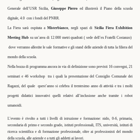
Generale dell’USR Sicilia,
Giuseppe Pierro
ed illustrerà il Piano della scuola
digitale, 4.0
con i fondi del PNRR.
La Fiera sarà ospitata a
Misterbianco
, negli spazi di
Sicilia Fiera Exhibition
Meeting Hub
su un’area di 12.000 metri quadrati ( sede dell’ex Fratelli Costanzo)
dove verranno allestite le sale formative e gli stand delle aziende di tutta la filiera del
mondo della scuola.
Nella bozza di programma ancora in via di definizione sono previsti 16 convegni, 21
seminari e 46 workshop
tra i quali la presentazione del Consiglio Comunale dei
Ragazzi, del quale
quest’anno si celebra il trentesimo anno di attività e tra i molti
progetti didattici innovativi quelli relativi all’inclusione anche tramite i robot
umanoidi.
L’evento è rivolto a tutti i livelli di istruzione e formazione: nido, 0-6, primaria,
secondaria di primo e secondo grado, istituti professionali, ITS, università, istituti di
ricerca scientifica e di formazione professionale, oltre ai professionisti del mondo
della scuola, alle aziende e a tutti gli addetti ai lavori.