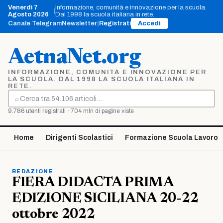
Vai
Venerdì 7
Informazione, comunità e innovazione per la scuola.
|
al
Agosto 2026
Dal 1998 la scuola italiana in rete.
contenuto
Canale Telegram
Newsletter
|
Registrati
Accedi
AetnaNet.org
INFORMAZIONE, COMUNITÀ E INNOVAZIONE PER
LA SCUOLA. DAL 1998 LA SCUOLA ITALIANA IN
RETE.
⌕
Cerca
9.786 utenti registrati · 704 mln di pagine viste
Home
Dirigenti Scolastici
Formazione Scuola Lavoro
REDAZIONE
FIERA DIDACTA PRIMA
EDIZIONE SICILIANA 20-22
ottobre 2022