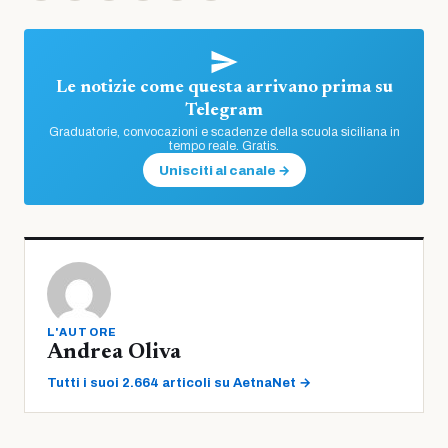
Le notizie come questa arrivano prima su
Telegram
Graduatorie, convocazioni e scadenze della scuola siciliana in
tempo reale. Gratis.
Unisciti al canale →
L'AUTORE
Andrea Oliva
Tutti i suoi 2.664 articoli su AetnaNet →