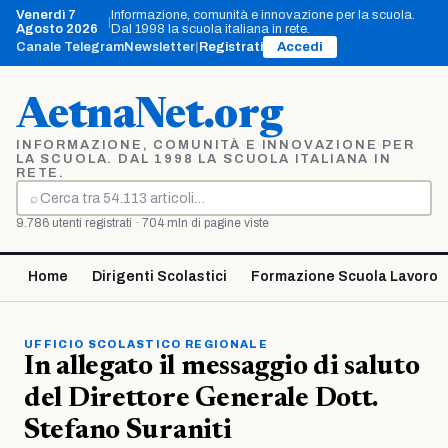
Vai
Venerdì 7
Informazione, comunità e innovazione per la scuola.
|
al
Agosto 2026
Dal 1998 la scuola italiana in rete.
contenuto
Canale Telegram
Newsletter
|
Registrati
Accedi
AetnaNet.org
INFORMAZIONE, COMUNITÀ E INNOVAZIONE PER
LA SCUOLA. DAL 1998 LA SCUOLA ITALIANA IN
RETE.
⌕
Cerca
9.786 utenti registrati · 704 mln di pagine viste
Home
Dirigenti Scolastici
Formazione Scuola Lavoro
UFFICIO SCOLASTICO REGIONALE
In allegato il messaggio di saluto
del Direttore Generale Dott.
Stefano Suraniti