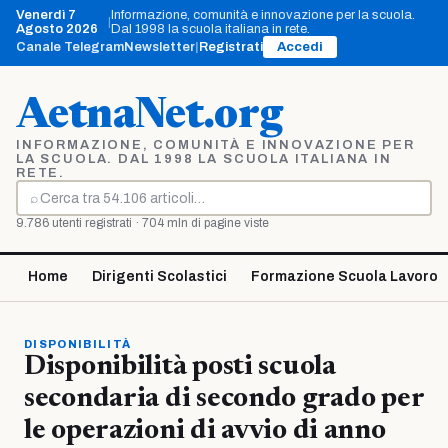
Vai
Venerdì 7
Informazione, comunità e innovazione per la scuola.
|
al
Agosto 2026
Dal 1998 la scuola italiana in rete.
contenuto
Canale Telegram
Newsletter
|
Registrati
Accedi
AetnaNet.org
INFORMAZIONE, COMUNITÀ E INNOVAZIONE PER
LA SCUOLA. DAL 1998 LA SCUOLA ITALIANA IN
RETE.
⌕
Cerca
9.786 utenti registrati · 704 mln di pagine viste
Home
Dirigenti Scolastici
Formazione Scuola Lavoro
DISPONIBILITÀ
Disponibilità posti scuola
secondaria di secondo grado per
le operazioni di avvio di anno