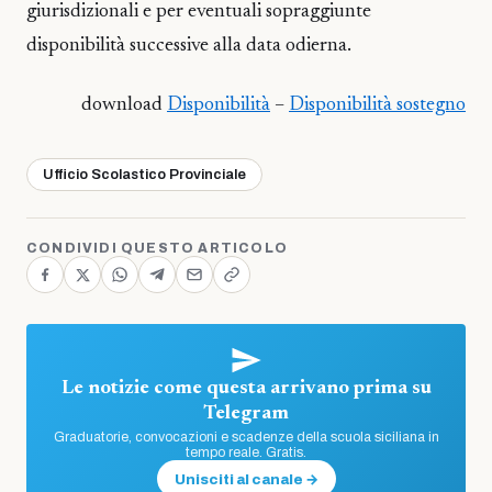
giurisdizionali e per eventuali sopraggiunte
disponibilità successive alla data odierna.
download
Disponibilità
–
Disponibilità sostegno
Ufficio Scolastico Provinciale
CONDIVIDI QUESTO ARTICOLO
Le notizie come questa arrivano prima su
Telegram
Graduatorie, convocazioni e scadenze della scuola siciliana in
tempo reale. Gratis.
Unisciti al canale →