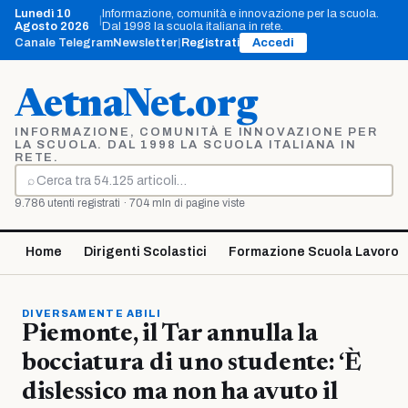
Vai
Lunedì 10
Informazione, comunità e innovazione per la scuola.
|
al
Agosto 2026
Dal 1998 la scuola italiana in rete.
contenuto
Canale Telegram
Newsletter
|
Registrati
Accedi
AetnaNet.org
INFORMAZIONE, COMUNITÀ E INNOVAZIONE PER
LA SCUOLA. DAL 1998 LA SCUOLA ITALIANA IN
RETE.
⌕
Cerca
9.786 utenti registrati · 704 mln di pagine viste
Home
Dirigenti Scolastici
Formazione Scuola Lavoro
DIVERSAMENTE ABILI
Piemonte, il Tar annulla la
bocciatura di uno studente: ‘È
dislessico ma non ha avuto il