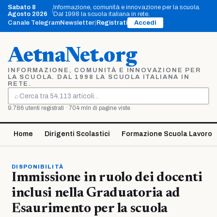
Vai
Sabato 8
Informazione, comunità e innovazione per la scuola.
|
al
Agosto 2026
Dal 1998 la scuola italiana in rete.
contenuto
Canale Telegram
Newsletter
|
Registrati
Accedi
AetnaNet.org
INFORMAZIONE, COMUNITÀ E INNOVAZIONE PER
LA SCUOLA. DAL 1998 LA SCUOLA ITALIANA IN
RETE.
⌕
Cerca
9.786 utenti registrati · 704 mln di pagine viste
Home
Dirigenti Scolastici
Formazione Scuola Lavoro
DISPONIBILITÀ
Immissione in ruolo dei docenti
inclusi nella Graduatoria ad
Esaurimento per la scuola