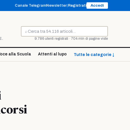
Canale Telegram
Newsletter
|
Registrati
Accedi
⌕
Cerca
E.
9.786 utenti registrati · 704 mln di pagine viste
oce alla Scuola
Attenti al lupo
Tutte le categorie ↓
i
ncorsi