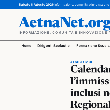
Vai
Sabato 8 Agosto 2026
|
Informazione, comunità e innovazione pe
al
contenuto
AetnaNet.or
INFORMAZIONE, COMUNITÀ E INNOVAZIONE PE
Home
Dirigenti Scolastici
Formazione Scuola
ASSUNZIONI
Calendar
l’immiss
inclusi 
Regional