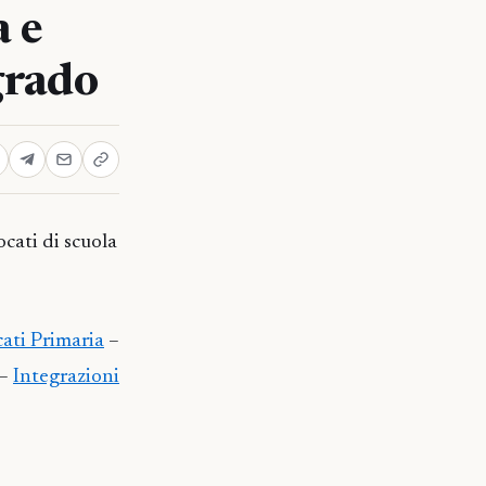
 e
 grado
cati di scuola
ati Primaria
–
–
Integrazioni