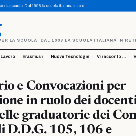
r la scuola. Dal 1998 la scuola italiana in rete.
g
R LA SCUOLA. DAL 1998 LA SCUOLA ITALIANA IN RET
 Lavoro
Erasmus+
Nuove Tecnologie
Vi racconto …
V
io e Convocazioni per
ione in ruolo dei docent
nelle graduatorie dei Co
i D.D.G. 105, 106 e