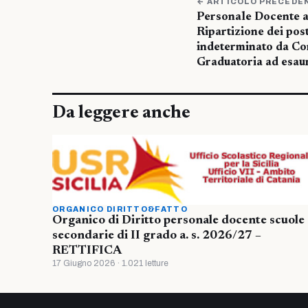
← ARTICOLO PRECEDE
Personale Docente 
Ripartizione dei pos
indeterminato da Con
Graduatoria ad esau
Da leggere anche
ORGANICO DIRITTO&FATTO
Organico di Diritto personale docente scuole
secondarie di II grado a. s. 2026/27 –
RETTIFICA
17 Giugno 2026 · 1.021 letture