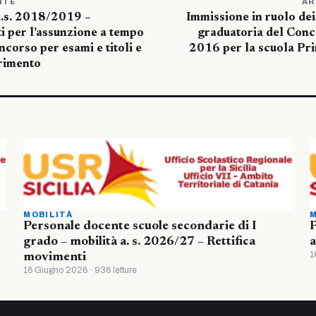
NTE
AR
a.s. 2018/2019 –
Immissione in ruolo dei
ti per l’assunzione a tempo
graduatoria del Con
corso per esami e titoli e
2016 per la scuola Pri
rimento
MOBILITÀ
M
Personale docente scuole secondarie di I
P
grado – mobilità a. s. 2026/27 – Rettifica
a
1
movimenti
16 Giugno 2026 · 936 letture