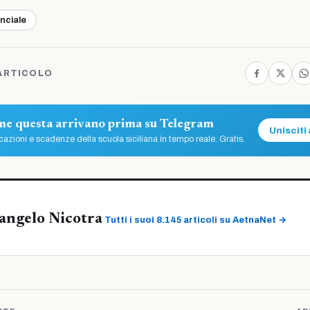
inciale
ARTICOLO
ome questa arrivano prima su Telegram
Unisciti 
azioni e scadenze della scuola siciliana in tempo reale. Gratis.
angelo Nicotra
Tutti i suoi 8.145 articoli su AetnaNet →