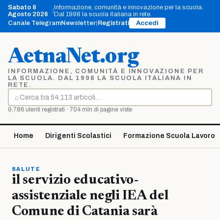
Vai
Sabato 8
Informazione, comunità e innovazione per la scuola.
|
al
Agosto 2026
Dal 1998 la scuola italiana in rete.
contenuto
Canale Telegram
Newsletter
|
Registrati
Accedi
AetnaNet.org
INFORMAZIONE, COMUNITÀ E INNOVAZIONE PER
LA SCUOLA. DAL 1998 LA SCUOLA ITALIANA IN
RETE.
⌕
Cerca
9.786 utenti registrati · 704 mln di pagine viste
Home
Dirigenti Scolastici
Formazione Scuola Lavoro
SALUTE
il servizio educativo-
assistenziale negli IEA del
Comune di Catania sarà