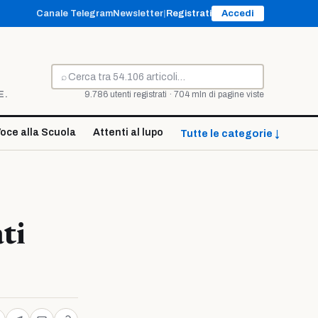
Canale Telegram
Newsletter
|
Registrati
Accedi
⌕
Cerca
E.
9.786 utenti registrati · 704 mln di pagine viste
oce alla Scuola
Attenti al lupo
Tutte le categorie ↓
ti