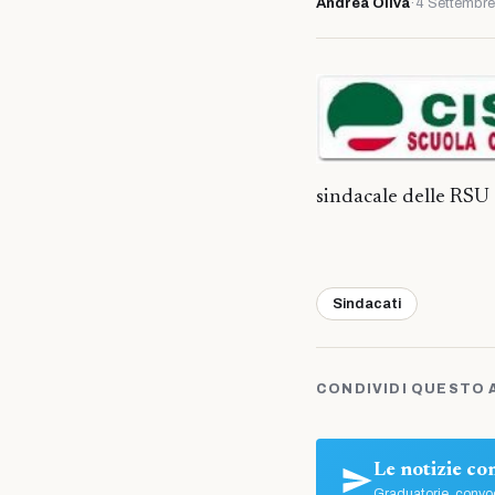
Andrea Oliva
·
4 Settembre
sindacale delle RSU
Sindacati
CONDIVIDI QUESTO 
Le notizie c
Graduatorie, convoc