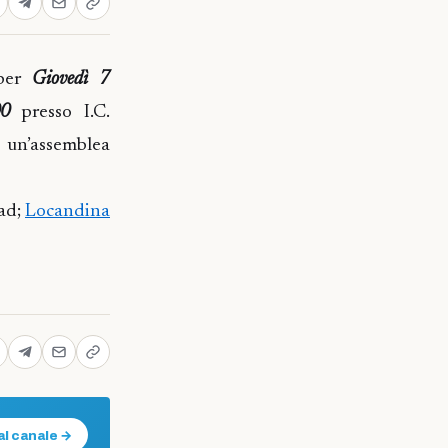
 per
Giovedì 7
00
presso I.C.
 un’assemblea
ad;
Locandina
al canale →