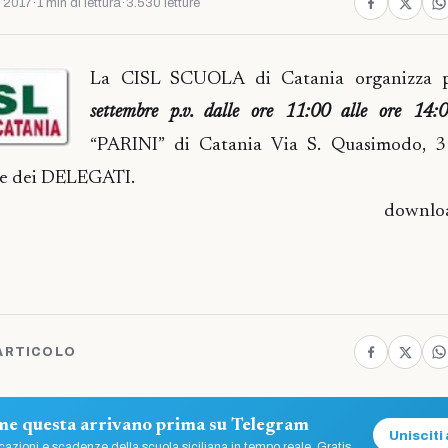
 2017
·
1 min di lettura
·
3.530 letture
La CISL SCUOLA di Catania organizza
settembre p.v. dalle ore 11:00 alle ore 14:
“PARINI” di Catania Via S. Quasimodo, 3
 e dei DELEGATI.
downlo
ARTICOLO
ome questa arrivano prima su Telegram
Unisciti 
azioni e scadenze della scuola siciliana in tempo reale. Gratis.