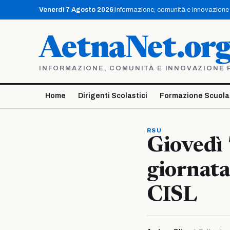
Vai
Venerdì 7 Agosto 2026
|
Informazione, comunità e innovazione p
al
contenuto
AetnaNet.or
INFORMAZIONE, COMUNITÀ E INNOVAZIONE PE
Home
Dirigenti Scolastici
Formazione Scuola
RSU
Giovedì 
giornata
CISL