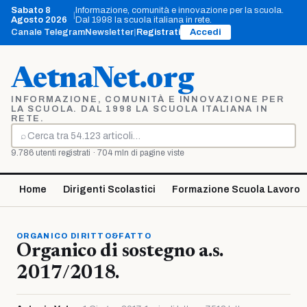
Vai
Sabato 8
Informazione, comunità e innovazione per la scuola.
|
al
Agosto 2026
Dal 1998 la scuola italiana in rete.
contenuto
Canale Telegram
Newsletter
|
Registrati
Accedi
AetnaNet.org
INFORMAZIONE, COMUNITÀ E INNOVAZIONE PER
LA SCUOLA. DAL 1998 LA SCUOLA ITALIANA IN
RETE.
⌕
Cerca
9.786 utenti registrati · 704 mln di pagine viste
Home
Dirigenti Scolastici
Formazione Scuola Lavoro
ORGANICO DIRITTO&FATTO
Organico di sostegno a.s.
2017/2018.