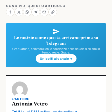
CONDIVIDI QUESTO ARTICOLO
Le notizie come questa arrivano prima su
Telegram
Graduatorie, convocazioni e scadenze della scuola siciliana in
tempo reale. Gratis.
Unisciti al canale →
L'AUTORE
Antonia Vetro
Tutti i suoi 7.223 articoli su AetnaNet →