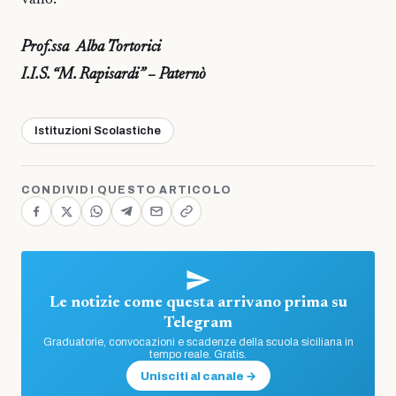
vano.
Prof.ssa Alba Tortorici
I.I.S. “M. Rapisardi” – Paternò
Istituzioni Scolastiche
CONDIVIDI QUESTO ARTICOLO
Le notizie come questa arrivano prima su
Telegram
Graduatorie, convocazioni e scadenze della scuola siciliana in
tempo reale. Gratis.
Unisciti al canale →