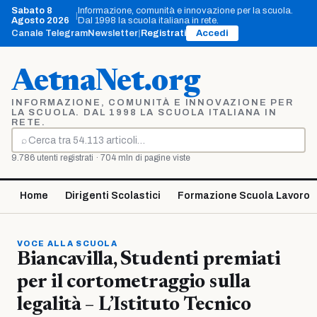
Vai
Sabato 8
Informazione, comunità e innovazione per la scuola.
|
al
Agosto 2026
Dal 1998 la scuola italiana in rete.
contenuto
Canale Telegram
Newsletter
|
Registrati
Accedi
AetnaNet.org
INFORMAZIONE, COMUNITÀ E INNOVAZIONE PER
LA SCUOLA. DAL 1998 LA SCUOLA ITALIANA IN
RETE.
⌕
Cerca
9.786 utenti registrati · 704 mln di pagine viste
Home
Dirigenti Scolastici
Formazione Scuola Lavoro
VOCE ALLA SCUOLA
Biancavilla, Studenti premiati
per il cortometraggio sulla
legalità – L’Istituto Tecnico