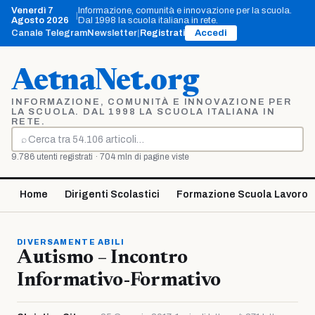
Vai
Venerdì 7
Informazione, comunità e innovazione per la scuola.
|
al
Agosto 2026
Dal 1998 la scuola italiana in rete.
contenuto
Canale Telegram
Newsletter
|
Registrati
Accedi
AetnaNet.org
INFORMAZIONE, COMUNITÀ E INNOVAZIONE PER
LA SCUOLA. DAL 1998 LA SCUOLA ITALIANA IN
RETE.
⌕
Cerca
9.786 utenti registrati · 704 mln di pagine viste
Home
Dirigenti Scolastici
Formazione Scuola Lavoro
DIVERSAMENTE ABILI
Autismo – Incontro
Informativo-Formativo