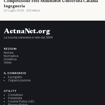
Competizione rete MiniRobot Universita Catania
Ingegneria
20 Luglio 2026 · 126 letture
AetnaNet.org
La scuola catanese in rete dal 1998
SEZIONI
Notizie
Normativa
Didattica
Video
IL CONSORZIO
Il progetto
Organizzazione
UTILITY
Contattaci
Pubblicità
Cookie Policy (UE)
Privacy Policy