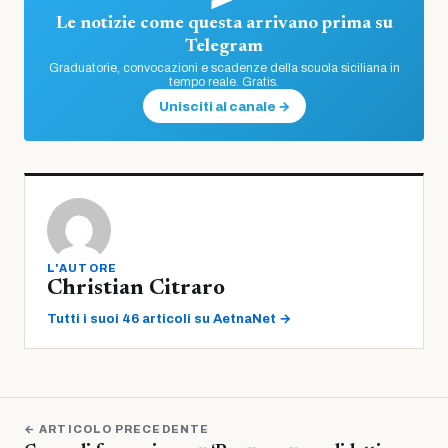
Le notizie come questa arrivano prima su
Telegram
Graduatorie, convocazioni e scadenze della scuola siciliana in
tempo reale. Gratis.
Unisciti al canale →
L'AUTORE
Christian Citraro
Tutti i suoi 46 articoli su AetnaNet →
← ARTICOLO PRECEDENTE