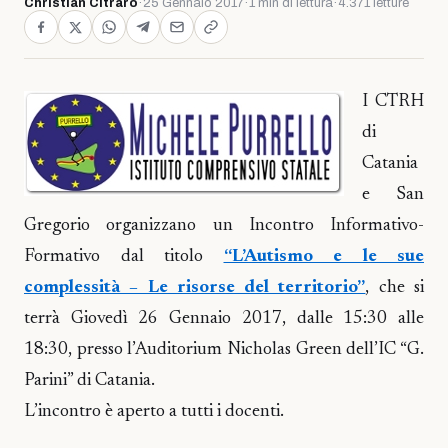
Christian Citraro
·
25 Gennaio 2017
·
1 min di lettura
·
4.371 letture
I CTRH
di
Catania
e San
Gregorio organizzano un Incontro Informativo-
Formativo dal titolo
“L’Autismo e le sue
complessità – Le risorse del territorio”
, che si
terrà Giovedì 26 Gennaio 2017, dalle 15:30 alle
18:30, presso l’Auditorium Nicholas Green dell’IC “G.
Parini” di Catania.
L’incontro è aperto a tutti i docenti.