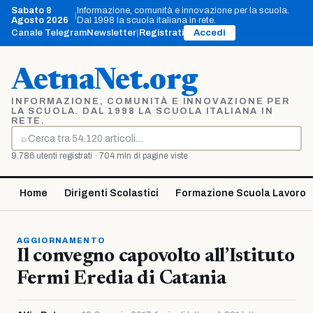
Vai
Sabato 8
Informazione, comunità e innovazione per la scuola.
|
al
Agosto 2026
Dal 1998 la scuola italiana in rete.
contenuto
Canale Telegram
Newsletter
|
Registrati
Accedi
AetnaNet.org
INFORMAZIONE, COMUNITÀ E INNOVAZIONE PER
LA SCUOLA. DAL 1998 LA SCUOLA ITALIANA IN
RETE.
⌕
Cerca
9.786 utenti registrati · 704 mln di pagine viste
Home
Dirigenti Scolastici
Formazione Scuola Lavoro
AGGIORNAMENTO
Il convegno capovolto all’Istituto
Fermi Eredia di Catania