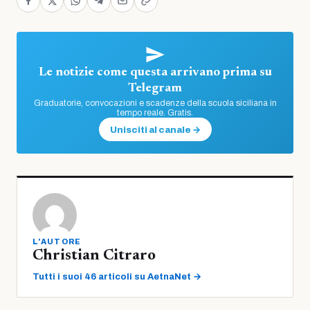
Le notizie come questa arrivano prima su
Telegram
Graduatorie, convocazioni e scadenze della scuola siciliana in
tempo reale. Gratis.
Unisciti al canale →
L'AUTORE
Christian Citraro
Tutti i suoi 46 articoli su AetnaNet →