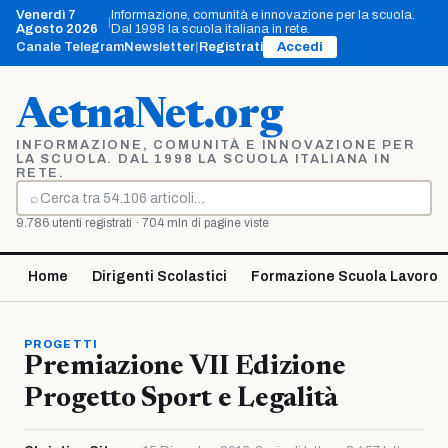
Vai
Venerdì 7
Informazione, comunità e innovazione per la scuola.
|
al
Agosto 2026
Dal 1998 la scuola italiana in rete.
contenuto
Canale Telegram
Newsletter
|
Registrati
Accedi
AetnaNet.org
INFORMAZIONE, COMUNITÀ E INNOVAZIONE PER
LA SCUOLA. DAL 1998 LA SCUOLA ITALIANA IN
RETE.
⌕
Cerca
9.786 utenti registrati · 704 mln di pagine viste
Home
Dirigenti Scolastici
Formazione Scuola Lavoro
PROGETTI
Premiazione VII Edizione
Progetto Sport e Legalità