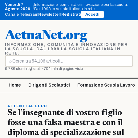
Vai
Venerdì 7
Informazione, comunità e innovazione per la scuola.
|
al
Agosto 2026
Dal 1998 la scuola italiana in rete.
contenuto
Canale Telegram
Newsletter
|
Registrati
Accedi
AetnaNet.org
INFORMAZIONE, COMUNITÀ E INNOVAZIONE PER
LA SCUOLA. DAL 1998 LA SCUOLA ITALIANA IN
RETE.
⌕
Cerca
9.786 utenti registrati · 704 mln di pagine viste
Home
Dirigenti Scolastici
Formazione Scuola Lavoro
ATTENTI AL LUPO
Se l’insegnante di vostro figlio
fosse una falsa maestra e con il
diploma di specializzazione sul