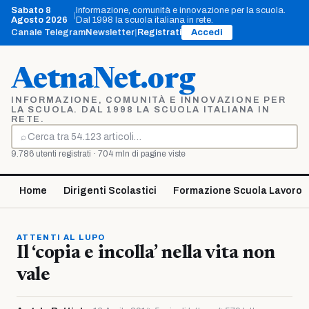
Vai
Sabato 8
Informazione, comunità e innovazione per la scuola.
|
al
Agosto 2026
Dal 1998 la scuola italiana in rete.
contenuto
Canale Telegram
Newsletter
|
Registrati
Accedi
AetnaNet.org
INFORMAZIONE, COMUNITÀ E INNOVAZIONE PER
LA SCUOLA. DAL 1998 LA SCUOLA ITALIANA IN
RETE.
⌕
Cerca
9.786 utenti registrati · 704 mln di pagine viste
Home
Dirigenti Scolastici
Formazione Scuola Lavoro
ATTENTI AL LUPO
Il ‘copia e incolla’ nella vita non
vale