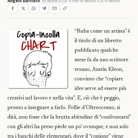
Angelo Battiato
·
16 Aprile 2014
·
5 min di lettura
·
4.579 letture
“Ruba come un artista” è
il titolo di un libretto
pubblicato qualche
mese fa da uno scrittore
texano, Austin Kleon,
convinto che “copiare
idee serve ad essere più
creativi nel lavoro e nella vita”. E, ciò che è peggio,
pronto a insegnare a farlo. Follie d’Oltreoceano, si
dirà, non fosse che la brutta abitudine di “confrontarsi”
con gli altri ha preso piede un po’ ovunque, e non solo
tra i banchi delle elementari, dove il “copione” viene