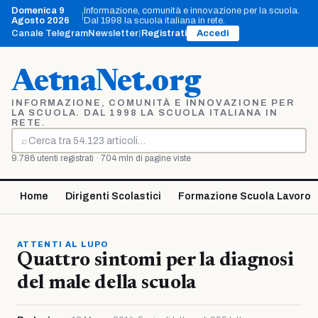
Vai
Domenica 9
Informazione, comunità e innovazione per la scuola.
|
al
Agosto 2026
Dal 1998 la scuola italiana in rete.
contenuto
Canale Telegram
Newsletter
|
Registrati
Accedi
AetnaNet.org
INFORMAZIONE, COMUNITÀ E INNOVAZIONE PER
LA SCUOLA. DAL 1998 LA SCUOLA ITALIANA IN
RETE.
⌕
Cerca
9.786 utenti registrati · 704 mln di pagine viste
Home
Dirigenti Scolastici
Formazione Scuola Lavoro
ATTENTI AL LUPO
Quattro sintomi per la diagnosi
del male della scuola