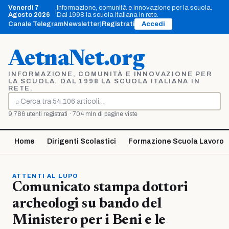
Vai
Venerdì 7
Informazione, comunità e innovazione per la scuola.
|
al
Agosto 2026
Dal 1998 la scuola italiana in rete.
contenuto
Canale Telegram
Newsletter
|
Registrati
Accedi
AetnaNet.org
INFORMAZIONE, COMUNITÀ E INNOVAZIONE PER
LA SCUOLA. DAL 1998 LA SCUOLA ITALIANA IN
RETE.
⌕
Cerca
9.786 utenti registrati · 704 mln di pagine viste
Home
Dirigenti Scolastici
Formazione Scuola Lavoro
ATTENTI AL LUPO
Comunicato stampa dottori
archeologi su bando del
Ministero per i Beni e le