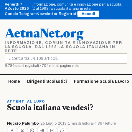
Vai
Venerdì 7
Informazione, comunità e innovazione per la scuola.
|
al
Agosto 2026
Dal 1998 la scuola italiana in rete.
contenuto
Canale Telegram
Newsletter
|
Registrati
Accedi
AetnaNet.org
INFORMAZIONE, COMUNITÀ E INNOVAZIONE PER
LA SCUOLA. DAL 1998 LA SCUOLA ITALIANA IN
RETE.
⌕
Cerca
9.786 utenti registrati · 704 mln di pagine viste
Home
Dirigenti Scolastici
Formazione Scuola Lavoro
ATTENTI AL LUPO
Scuola italiana vendesi?
Nuccio Palumbo
·
25 Luglio 2013
·
1 min di lettura
·
4.367 letture