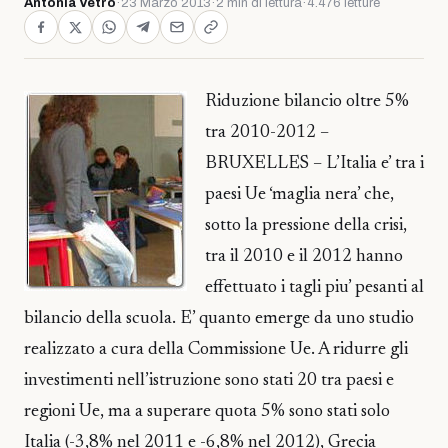
Antonia Vetro
·
23 Marzo 2013
·
2 min di lettura
·
4.476 letture
Riduzione bilancio oltre 5%
tra 2010-2012 –
BRUXELLES – L’Italia e’ tra i
paesi Ue ‘maglia nera’ che,
sotto la pressione della crisi,
tra il 2010 e il 2012 hanno
effettuato i tagli piu’ pesanti al
bilancio della scuola. E’ quanto emerge da uno studio
realizzato a cura della Commissione Ue. A ridurre gli
investimenti nell’istruzione sono stati 20 tra paesi e
regioni Ue, ma a superare quota 5% sono stati solo
Italia (-3,8% nel 2011 e -6,8% nel 2012), Grecia