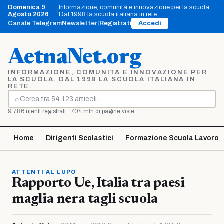
Vai
Domenica 9
Informazione, comunità e innovazione per la scuola.
|
al
Agosto 2026
Dal 1998 la scuola italiana in rete.
contenuto
Canale Telegram
Newsletter
|
Registrati
Accedi
AetnaNet.org
INFORMAZIONE, COMUNITÀ E INNOVAZIONE PER
LA SCUOLA. DAL 1998 LA SCUOLA ITALIANA IN
RETE.
⌕
Cerca
9.786 utenti registrati · 704 mln di pagine viste
Home
Dirigenti Scolastici
Formazione Scuola Lavoro
ATTENTI AL LUPO
Rapporto Ue, Italia tra paesi
maglia nera tagli scuola