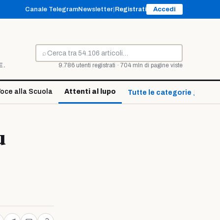
Canale Telegram
Newsletter
|
Registrati
Accedi
⌕
Cerca
E.
9.786 utenti registrati · 704 mln di pagine viste
oce alla Scuola
Attenti al lupo
Tutte le categorie ↓
ù