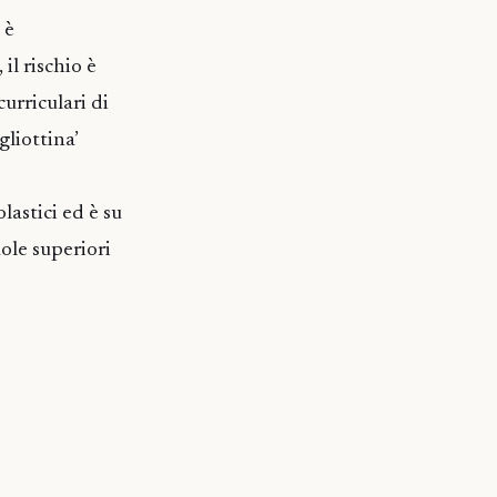
 è
il rischio è
curriculari di
gliottina’
lastici ed è su
ole superiori