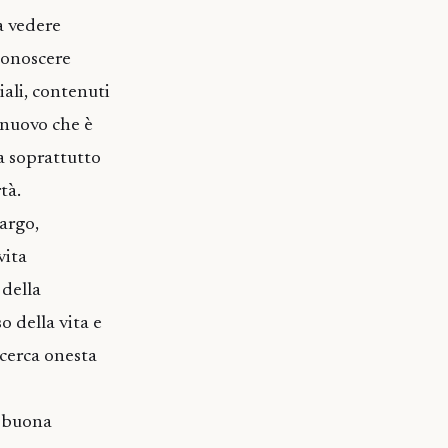
a vedere
 conoscere
iali, contenuti
i nuovo che è
ma soprattutto
tà.
largo,
vita
 della
o della vita e
icerca onesta
 e buona