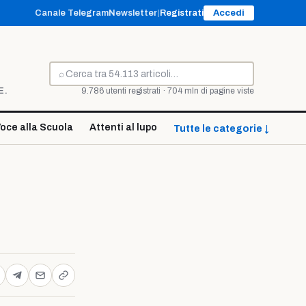
Canale Telegram
Newsletter
|
Registrati
Accedi
⌕
Cerca
E.
9.786 utenti registrati · 704 mln di pagine viste
oce alla Scuola
Attenti al lupo
Tutte le categorie ↓