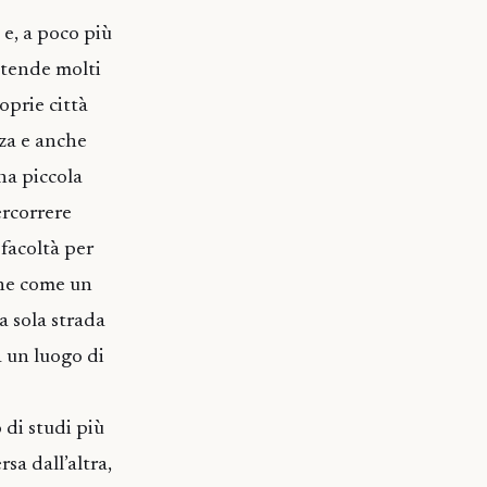
 e, a poco più
ttende molti
oprie città
nza e anche
na piccola
ercorrere
 facoltà per
ione come un
a sola strada
a un luogo di
 di studi più
sa dall’altra,