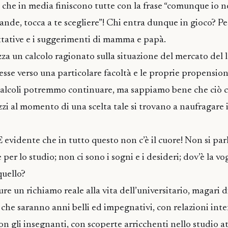
 che in media finiscono tutte con la frase “comunque io no
rande, tocca a te scegliere”! Chi entra dunque in gioco? Pe
ettative e i suggerimenti di mamma e papà.
zza un calcolo ragionato sulla situazione del mercato del l
esse verso una particolare facoltà e le proprie propension
i calcoli potremmo continuare, ma sappiamo bene che ciò 
azzi al momento di una scelta tale si trovano a naufragare
 evidente che in tutto questo non c’è il cuore! Non si parl
 per lo studio; non ci sono i sogni e i desideri; dov’è la vo
quello?
ure un richiamo reale alla vita dell’universitario, magari
 che saranno anni belli ed impegnativi, con relazioni inte
on gli insegnanti, con scoperte arricchenti nello studio a