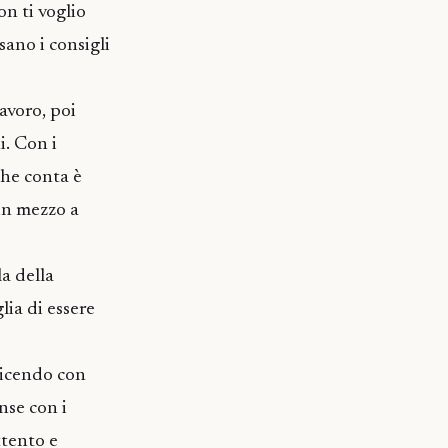
n ti voglio
sano i consigli
avoro, poi
i. Con i
che conta è
 in mezzo a
a della
glia di essere
 dicendo con
nse con i
ttento e