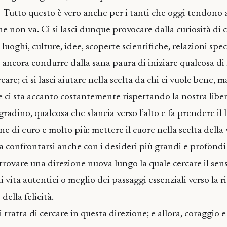
e. Tutto questo è vero anche per i tanti che oggi tendono 
he non va. Ci si lasci dunque provocare dalla curiosità di
luoghi, culture, idee, scoperte scientifiche, relazioni spec
sci ancora condurre dalla sana paura di iniziare qualcosa d
care; ci si lasci aiutare nella scelta da chi ci vuole bene, 
e ci sta accanto costantemente rispettando la nostra liber
gradino, qualcosa che slancia verso l’alto e fa prendere il 
e di euro e molto più: mettere il cuore nella scelta della 
ca confrontarsi anche con i desideri più grandi e profondi
trovare una direzione nuova lungo la quale cercare il sens
i vita autentici o meglio dei passaggi essenziali verso la r
 della felicità.
si tratta di cercare in questa direzione; e allora, coraggio