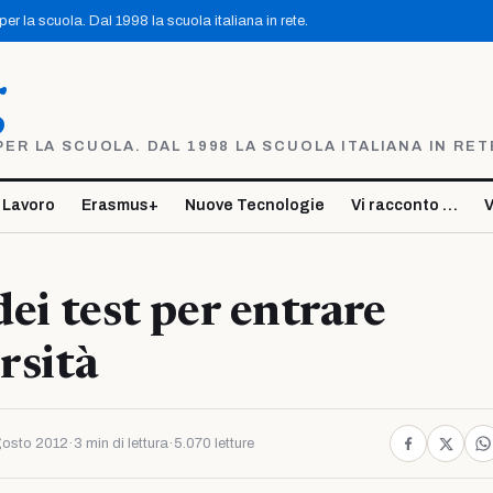
r la scuola. Dal 1998 la scuola italiana in rete.
g
R LA SCUOLA. DAL 1998 LA SCUOLA ITALIANA IN RET
 Lavoro
Erasmus+
Nuove Tecnologie
Vi racconto …
V
dei test per entrare
rsità
osto 2012
·
3 min di lettura
·
5.070 letture