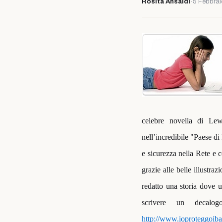
Rosita Ansaldi
·
5 Febbrai
celebre novella di Lewi
nell’incredibile "Paese di
e sicurezza nella Rete e c
grazie alle belle illustraz
redatto una storia dove 
scrivere un decalog
http://www.ioproteggoiba