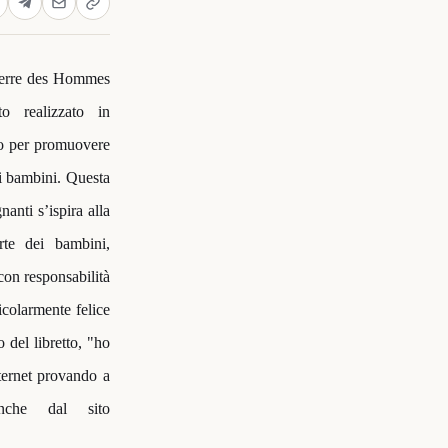
 Terre des Hommes
o realizzato in
no per promuovere
ei bambini. Questa
anti s’ispira alla
rte dei bambini,
 con responsabilità
icolarmente felice
o del libretto, "ho
ternet provando a
nche dal sito