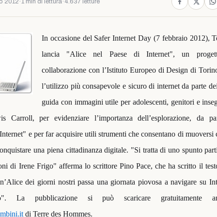
o 2012
·
1 min di lettura
·
4.637 letture
In occasione del Safer Internet Day (7 febbraio 2012),
lancia "Alice nel Paese di Internet", un progett
collaborazione con l’Istituto Europeo di Design di Tori
l’utilizzo più consapevole e sicuro di internet da parte d
guida con immagini utile per adolescenti, genitori e insegn
s Carroll, per evidenziare l’importanza dell’esplorazione, da pa
 Internet" e per far acquisire utili strumenti che consentano di muoversi
onquistare una piena cittadinanza digitale. "Si tratta di uno spunto part
ioni di Irene Frigo" afferma lo scrittore Pino Pace, che ha scritto il test
un’Alice dei giorni nostri passa una giornata piovosa a navigare su In
o". La pubblicazione si può scaricare gratuitamente a
mbini.it
di Terre des Hommes.