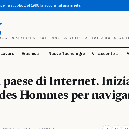
er la scuola. Dal 1998 la scuola italiana in rete.
g
R LA SCUOLA. DAL 1998 LA SCUOLA ITALIANA IN RET
 Lavoro
Erasmus+
Nuove Tecnologie
Vi racconto …
V
 paese di Internet. Inizi
 des Hommes per naviga