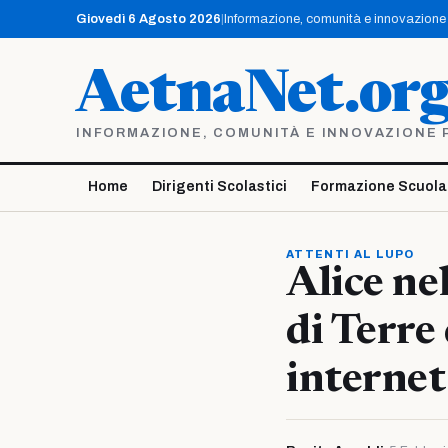
Vai
Giovedì 6 Agosto 2026
|
Informazione, comunità e innovazione p
al
contenuto
AetnaNet.or
INFORMAZIONE, COMUNITÀ E INNOVAZIONE PE
Home
Dirigenti Scolastici
Formazione Scuola
ATTENTI AL LUPO
Alice nel
di Terre
internet