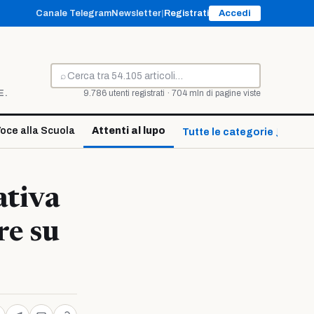
Canale Telegram
Newsletter
|
Registrati
Accedi
⌕
Cerca
E.
9.786 utenti registrati · 704 mln di pagine viste
oce alla Scuola
Attenti al lupo
Tutte le categorie ↓
ativa
re su