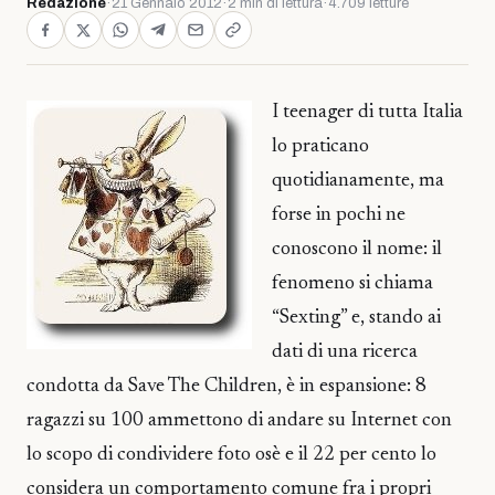
Redazione
·
21 Gennaio 2012
·
2 min di lettura
·
4.709 letture
I teenager di tutta Italia
lo praticano
quotidianamente, ma
forse in pochi ne
conoscono il nome: il
fenomeno si chiama
“Sexting” e, stando ai
dati di una ricerca
condotta da Save The Children, è in espansione: 8
ragazzi su 100 ammettono di andare su Internet con
lo scopo di condividere foto osè e il 22 per cento lo
considera un comportamento comune fra i propri