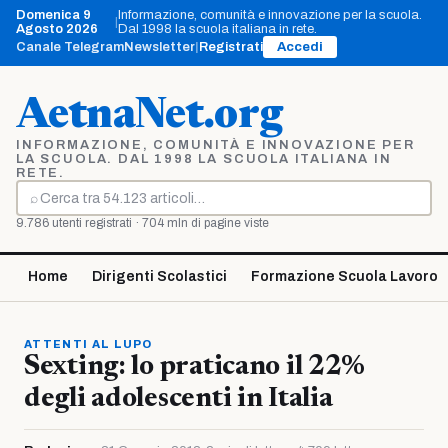
Vai
Domenica 9
Informazione, comunità e innovazione per la scuola.
|
al
Agosto 2026
Dal 1998 la scuola italiana in rete.
contenuto
Canale Telegram
Newsletter
|
Registrati
Accedi
AetnaNet.org
INFORMAZIONE, COMUNITÀ E INNOVAZIONE PER
LA SCUOLA. DAL 1998 LA SCUOLA ITALIANA IN
RETE.
⌕
Cerca
9.786 utenti registrati · 704 mln di pagine viste
Home
Dirigenti Scolastici
Formazione Scuola Lavoro
ATTENTI AL LUPO
Sexting: lo praticano il 22%
degli adolescenti in Italia