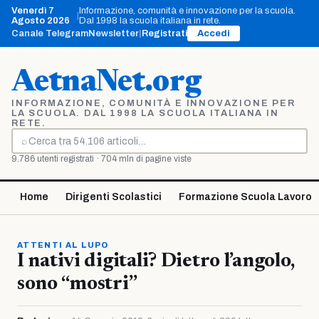
Vai
Venerdì 7
Informazione, comunità e innovazione per la scuola.
|
al
Agosto 2026
Dal 1998 la scuola italiana in rete.
contenuto
Canale Telegram
Newsletter
|
Registrati
Accedi
AetnaNet.org
INFORMAZIONE, COMUNITÀ E INNOVAZIONE PER
LA SCUOLA. DAL 1998 LA SCUOLA ITALIANA IN
RETE.
⌕
Cerca
9.786 utenti registrati · 704 mln di pagine viste
Home
Dirigenti Scolastici
Formazione Scuola Lavoro
ATTENTI AL LUPO
I nativi digitali? Dietro l’angolo,
sono “mostri”