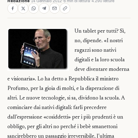
Redazione
·
14 Gennaio 2012
·
6 min di lettura
·
4.290 letture
Un tablet per tutti? Sì,
no, dipende. «I nostri
ragazzi sono nativi
digitali e la loro scuola
deve diventare moderna
e visionaria». Lo ha detto a Repubblica il ministro
Profumo, per la gioia di molti, e la disperazione di
altri. Le nuove tecnologie, si sa, dividono la scuola. A
cominciare dai nativi digitali: farli precedere
dall’espressione «cosiddetti» per i più prudenti è un
obbligo, per gli altri no perché i bebè smanettoni
sancirebbero un passaggio irreversibile, l’ultima