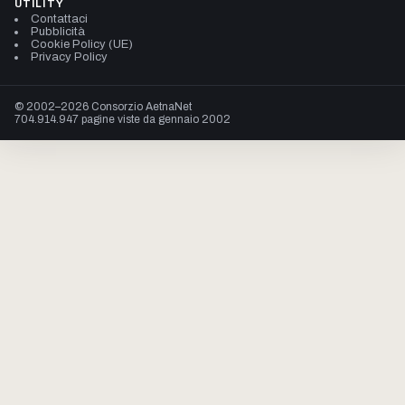
UTILITY
Contattaci
Pubblicità
Cookie Policy (UE)
Privacy Policy
© 2002–2026 Consorzio AetnaNet
704.914.947 pagine viste da gennaio 2002