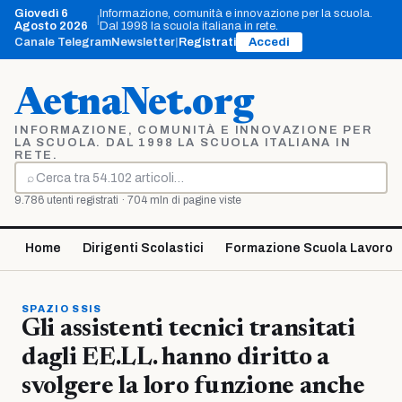
Vai
Giovedì 6
Informazione, comunità e innovazione per la scuola.
|
al
Agosto 2026
Dal 1998 la scuola italiana in rete.
contenuto
Canale Telegram
Newsletter
|
Registrati
Accedi
AetnaNet.org
INFORMAZIONE, COMUNITÀ E INNOVAZIONE PER
LA SCUOLA. DAL 1998 LA SCUOLA ITALIANA IN
RETE.
⌕
Cerca
9.786 utenti registrati · 704 mln di pagine viste
Home
Dirigenti Scolastici
Formazione Scuola Lavoro
SPAZIO SSIS
Gli assistenti tecnici transitati
dagli EE.LL. hanno diritto a
svolgere la loro funzione anche