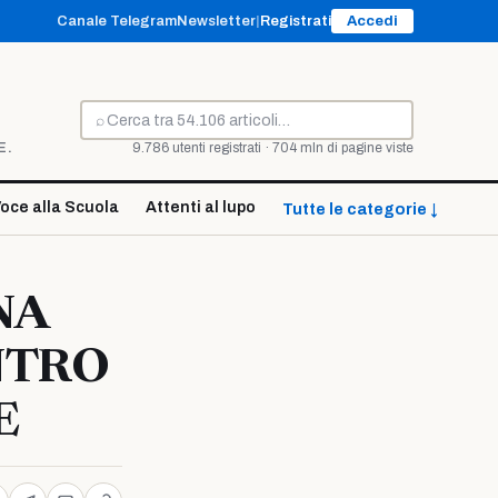
Canale Telegram
Newsletter
|
Registrati
Accedi
⌕
Cerca
E.
9.786 utenti registrati · 704 mln di pagine viste
oce alla Scuola
Attenti al lupo
Tutte le categorie ↓
NA
ENTRO
E