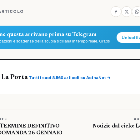
ARTICOLO
ome questa arrivano prima su Telegram
Unisciti 
azioni e scadenze della scuola siciliana in tempo reale. Gratis.
 La Porta
Tutti i suoi 8.560 articoli su AetnaNet →
NTE
AR
TERMINE DEFINITIVO
Notizie dal cielo: L
DOMANDA 26 GENNAIO