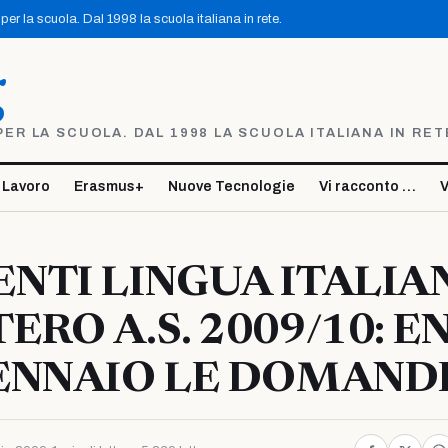
er la scuola. Dal 1998 la scuola italiana in rete.
g
R LA SCUOLA. DAL 1998 LA SCUOLA ITALIANA IN RET
 Lavoro
Erasmus+
Nuove Tecnologie
Vi racconto …
V
ENTI LINGUA ITALIA
TERO A.S. 2009/10: 
GENNAIO LE DOMAND