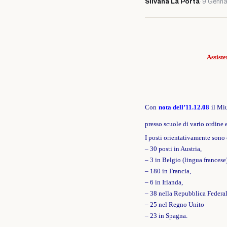
Silvana La Porta
·
9 Genna
Assiste
Con
nota dell’11.12.08
il Miu
presso scuole di vario ordine 
I posti orientativamente sono c
– 30 posti in Austria,
– 3 in Belgio (lingua francese)
– 180 in Francia,
– 6 in Irlanda,
– 38 nella Repubblica Federa
– 25 nel Regno Unito
– 23 in Spagna.