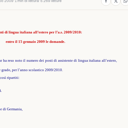
io 2009
·
1 min di lettura
·
5.269 letture
nti di lingua italiana all’estero per l’a.s. 2009/2010:
entro il 15 gennaio 2009 le domande.
r ha reso noto il numero dei posti di assistente di lingua italiana all’estero,
e grado, per l’anno scolastico 2009/2010.
osì ripartiti:
,
le di Germania,