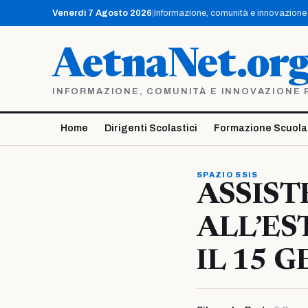
Vai
Venerdì 7 Agosto 2026
|
Informazione, comunità e innovazione p
al
contenuto
AetnaNet.or
INFORMAZIONE, COMUNITÀ E INNOVAZIONE PE
Home
Dirigenti Scolastici
Formazione Scuola
SPAZIO SSIS
ASSIST
ALL’ES
IL 15 