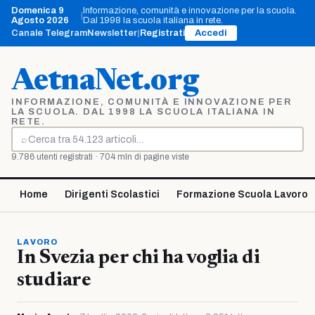
Vai
Domenica 9
Informazione, comunità e innovazione per la scuola.
|
al
Agosto 2026
Dal 1998 la scuola italiana in rete.
contenuto
Canale Telegram
Newsletter
|
Registrati
Accedi
AetnaNet.org
INFORMAZIONE, COMUNITÀ E INNOVAZIONE PER
LA SCUOLA. DAL 1998 LA SCUOLA ITALIANA IN
RETE.
⌕
Cerca
9.786 utenti registrati · 704 mln di pagine viste
Home
Dirigenti Scolastici
Formazione Scuola Lavoro
LAVORO
In Svezia per chi ha voglia di
studiare