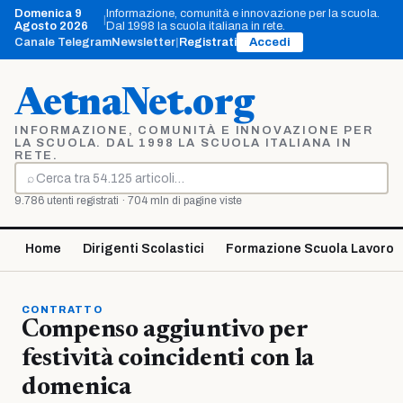
Vai
Domenica 9
Informazione, comunità e innovazione per la scuola.
|
al
Agosto 2026
Dal 1998 la scuola italiana in rete.
contenuto
Canale Telegram
Newsletter
|
Registrati
Accedi
AetnaNet.org
INFORMAZIONE, COMUNITÀ E INNOVAZIONE PER
LA SCUOLA. DAL 1998 LA SCUOLA ITALIANA IN
RETE.
⌕
Cerca
9.786 utenti registrati · 704 mln di pagine viste
Home
Dirigenti Scolastici
Formazione Scuola Lavoro
CONTRATTO
Compenso aggiuntivo per
festività coincidenti con la
domenica