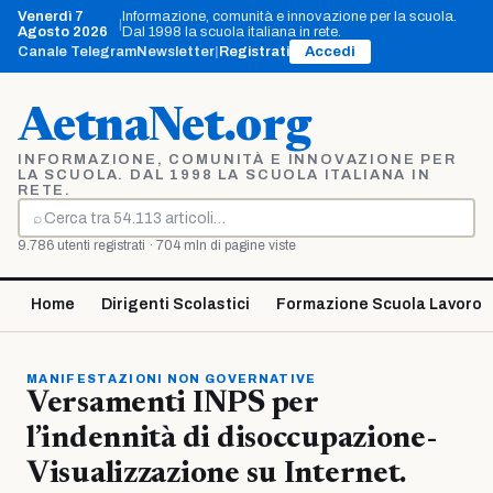
Vai
Venerdì 7
Informazione, comunità e innovazione per la scuola.
|
al
Agosto 2026
Dal 1998 la scuola italiana in rete.
contenuto
Canale Telegram
Newsletter
|
Registrati
Accedi
AetnaNet.org
INFORMAZIONE, COMUNITÀ E INNOVAZIONE PER
LA SCUOLA. DAL 1998 LA SCUOLA ITALIANA IN
RETE.
⌕
Cerca
9.786 utenti registrati · 704 mln di pagine viste
Home
Dirigenti Scolastici
Formazione Scuola Lavoro
MANIFESTAZIONI NON GOVERNATIVE
Versamenti INPS per
l’indennità di disoccupazione-
Visualizzazione su Internet.