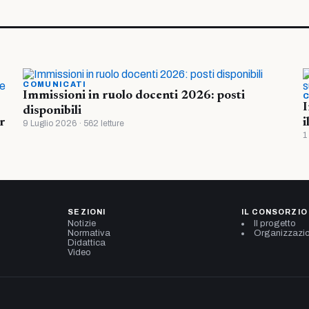
COMUNICATI
Immissioni in ruolo docenti 2026: posti
C
I
disponibili
r
i
9 Luglio 2026 · 562 letture
1
SEZIONI
IL CONSORZIO
Notizie
Il progetto
Normativa
Organizzazi
Didattica
Video