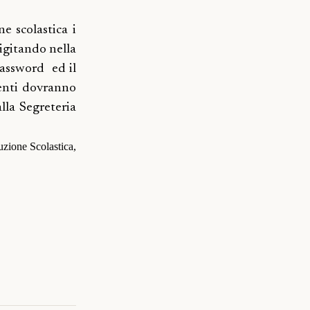
ne scolastica i
digitando nella
password
ed il
ocenti dovranno
alla Segreteria
tuzione Scolastica,