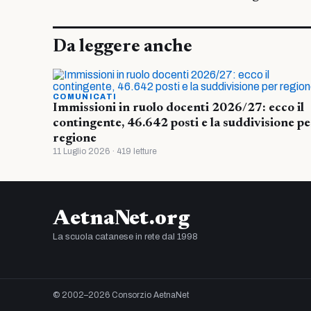
Da leggere anche
COMUNICATI
Immissioni in ruolo docenti 2026/27: ecco il
contingente, 46.642 posti e la suddivisione pe
regione
11 Luglio 2026 · 419 letture
AetnaNet.org
La scuola catanese in rete dal 1998
© 2002–2026 Consorzio AetnaNet