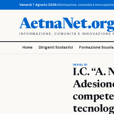
Vai
Venerdì 7 Agosto 2026
|
Informazione, comunità e innovazione p
al
contenuto
AetnaNet.or
INFORMAZIONE, COMUNITÀ E INNOVAZIONE PE
Home
Dirigenti Scolastici
Formazione Scuola
INVALSI
I.C. “A.
Adesione
compete
tecnolog