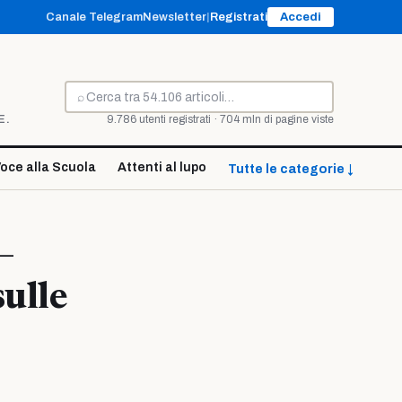
Canale Telegram
Newsletter
|
Registrati
Accedi
⌕
Cerca
E.
9.786 utenti registrati · 704 mln di pagine viste
oce alla Scuola
Attenti al lupo
Tutte le categorie ↓
–
sulle