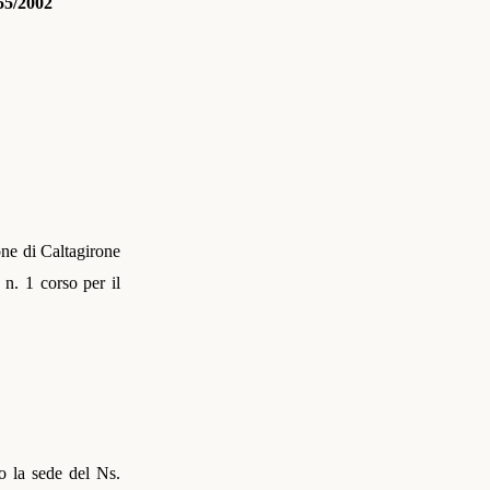
55/
2002
one di Caltagirone
 n. 1 corso per il
o la sede del Ns.