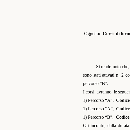
Oggetto
:
Corsi
di form
Si rende noto che
sono stati attivati n. 2 c
percorso “B”.
I corsi
avranno
le seguen
1) Percorso “A”,
Codic
1) Percorso “A”,
Codic
1) Percorso “B”,
Codic
Gli incontri,
dalla durata