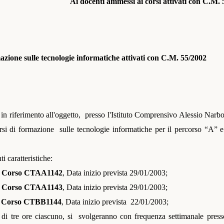
Ai docenti ammessi ai corsi attivati con C.M. 
azione sulle tecnologie informatiche attivati con C.M. 55/
2002
,
in
riferimento all'oggetto,
presso l'Istituto Comprensivo Alessio Narb
orsi di formazione
sulle tecnologie informatiche per il percorso “A” e
ti caratteristiche:
e Corso CTAA1142
, Data inizio prevista 29/01/2003;
e Corso CTAA1143
, Data inizio prevista 29/01/2003;
e Corso CTBB1144
, Data inizio prevista
22/01/2003;
 di tre ore ciascuno
, si
svolgeranno con frequenza settimanale press