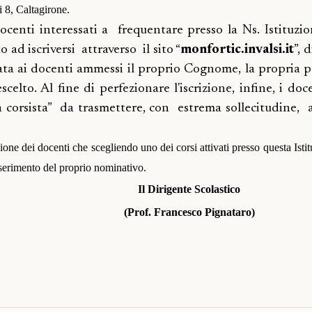
i 8, Caltagirone.
ocenti interessati a
frequentare presso la Ns. Istituzio
o ad iscriversi
attraverso
il sito “
monfortic.invalsi.it
”, 
rvata ai docenti ammessi il proprio Cognome, la propria 
scelto. Al fine di perfezionare l'iscrizione, infine, i d
 corsista”
da trasmettere, con
estrema sollecitudine,
ione dei docenti che scegliendo uno dei corsi attivati presso
questa
Isti
nserimento del proprio nominativo.
Il Dirigente Scolastico
(
Prof.
Francesco
Pignataro
)