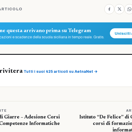
ARTICOLO
ome questa arrivano prima su Telegram
Unisciti 
azioni e scadenze della scuola siciliana in tempo reale. Gratis.
rivitera
Tutti i suoi 425 articoli su AetnaNet →
NTE
AR
 di Giarre – Adesione Corsi
Istituto “De Felice” di
 Competenze Informatiche
corsi di formazi
informat