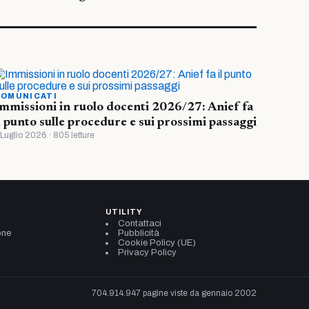
OMUNICATI
mmissioni in ruolo docenti 2026/27: Anief fa
l punto sulle procedure e sui prossimi passaggi
 Luglio 2026 · 805 letture
UTILITY
Contattaci
one
Pubblicità
Cookie Policy (UE)
Privacy Policy
704.914.947 pagine viste da gennaio 2002