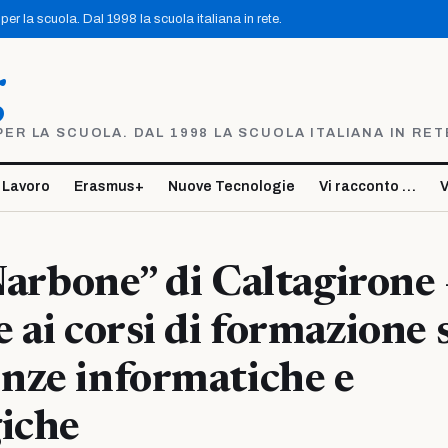
er la scuola. Dal 1998 la scuola italiana in rete.
g
R LA SCUOLA. DAL 1998 LA SCUOLA ITALIANA IN RET
 Lavoro
Erasmus+
Nuove Tecnologie
Vi racconto …
V
 Narbone” di Caltagirone 
 ai corsi di formazione 
nze informatiche e
iche