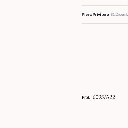
Piera Privitera
·
31 Dicem
Prot
.
6095/A22