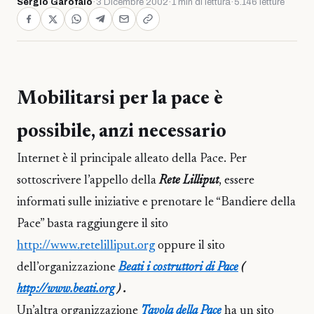
Sergio Garofalo
·
3 Dicembre 2002
·
1 min di lettura
·
5.146 letture
Mobilitarsi per la pace è
possibile, anzi necessario
Internet è il principale alleato della Pace. Per
sottoscrivere l’appello della
Rete Lilliput
, essere
informati sulle iniziative e prenotare le “Bandiere della
Pace” basta raggiungere il sito
http://www.retelilliput.org
oppure il sito
dell’organizzazione
Beati i costruttori di Pace
(
http://www.beati.org
) .
Un’altra organizzazione
Tavola della Pace
ha un sito