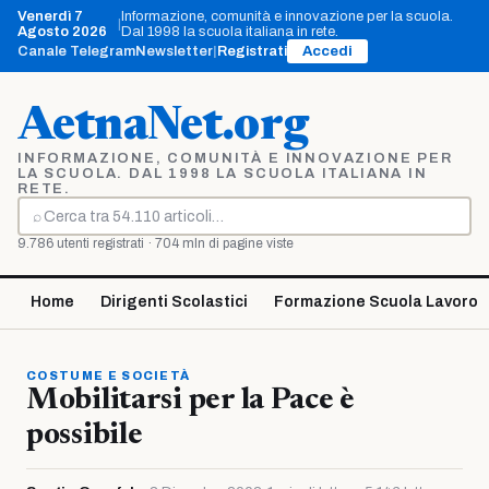
Vai
Venerdì 7
Informazione, comunità e innovazione per la scuola.
|
al
Agosto 2026
Dal 1998 la scuola italiana in rete.
contenuto
Canale Telegram
Newsletter
|
Registrati
Accedi
AetnaNet.org
INFORMAZIONE, COMUNITÀ E INNOVAZIONE PER
LA SCUOLA. DAL 1998 LA SCUOLA ITALIANA IN
RETE.
⌕
Cerca
9.786 utenti registrati · 704 mln di pagine viste
Home
Dirigenti Scolastici
Formazione Scuola Lavoro
COSTUME E SOCIETÀ
Mobilitarsi per la Pace è
possibile