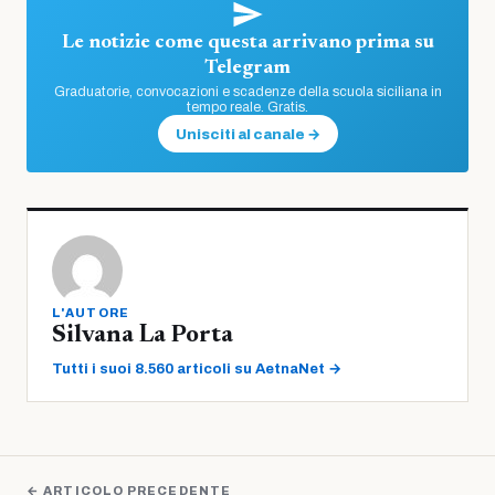
Le notizie come questa arrivano prima su
Telegram
Graduatorie, convocazioni e scadenze della scuola siciliana in
tempo reale. Gratis.
Unisciti al canale →
L'AUTORE
Silvana La Porta
Tutti i suoi 8.560 articoli su AetnaNet →
← ARTICOLO PRECEDENTE