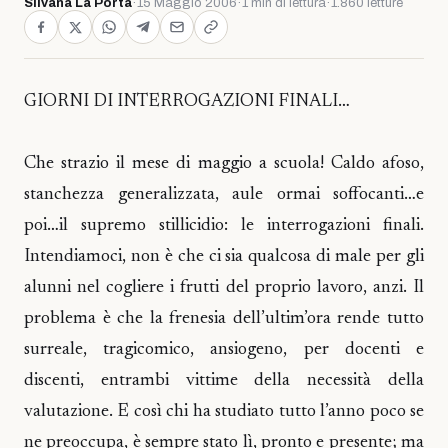
Silvana La Porta
·
15 Maggio 2006
·
1 min di lettura
·
1.860 letture
GIORNI DI INTERROGAZIONI FINALI…
Che strazio il mese di maggio a scuola! Caldo afoso,
stanchezza generalizzata, aule ormai soffocanti…e
poi…il supremo stillicidio: le interrogazioni finali.
Intendiamoci, non è che ci sia qualcosa di male per gli
alunni nel cogliere i frutti del proprio lavoro, anzi. Il
problema è che la frenesia dell’ultim’ora rende tutto
surreale, tragicomico, ansiogeno, per docenti e
discenti, entrambi vittime della necessità della
valutazione. E così chi ha studiato tutto l’anno poco se
ne preoccupa, è sempre stato lì, pronto e presente; ma