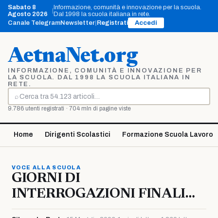
Vai
Sabato 8
Informazione, comunità e innovazione per la scuola.
|
al
Agosto 2026
Dal 1998 la scuola italiana in rete.
contenuto
Canale Telegram
Newsletter
|
Registrati
Accedi
AetnaNet.org
INFORMAZIONE, COMUNITÀ E INNOVAZIONE PER
LA SCUOLA. DAL 1998 LA SCUOLA ITALIANA IN
RETE.
⌕
Cerca
9.786 utenti registrati · 704 mln di pagine viste
Home
Dirigenti Scolastici
Formazione Scuola Lavoro
VOCE ALLA SCUOLA
GIORNI DI
INTERROGAZIONI FINALI…