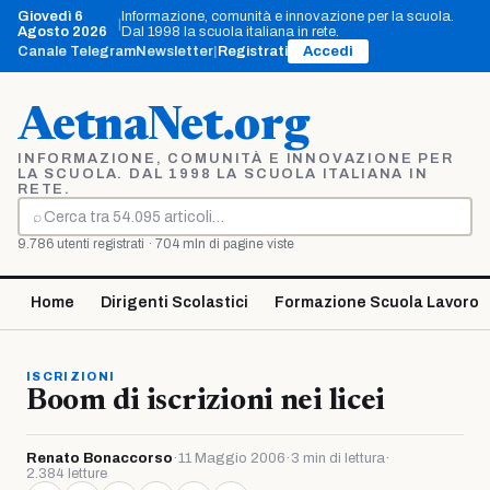
Vai
Giovedì 6
Informazione, comunità e innovazione per la scuola.
|
al
Agosto 2026
Dal 1998 la scuola italiana in rete.
contenuto
Canale Telegram
Newsletter
|
Registrati
Accedi
AetnaNet.org
INFORMAZIONE, COMUNITÀ E INNOVAZIONE PER
LA SCUOLA. DAL 1998 LA SCUOLA ITALIANA IN
RETE.
⌕
Cerca
9.786 utenti registrati · 704 mln di pagine viste
Home
Dirigenti Scolastici
Formazione Scuola Lavoro
ISCRIZIONI
Boom di iscrizioni nei licei
Renato Bonaccorso
·
11 Maggio 2006
·
3 min di lettura
·
2.384 letture