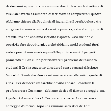
da due anni sapevamo che avremmo dovuto lasciare la struttura di
villa San Saverio e l’aumento di iscrizioni ha completato il quadro.
Abbiamo chiesto alla Provincia di ingrandire il prefabbricato che
sorge nel terreno accanto alla nostra palestra, e che si compone di
sei aule, ma non abbiamo ricevuto risposta. Dato che non è
possibile fare doppi turni, perché abbiamo molti studenti fuori
sede e perché non sarebbe possibile portare avanti i progetti
pomeridiani Pon e Por, per risolvere il problema dell’esubero
studenti il Csa ha suggerito di cedere i cento ragazzi all’istituto
Vaccarini. Scuola che rientra nel nostro stesso distretto, quello di
Cibali. Per decidere chi sarebbe dovuto andare – conclude la
professoressa Cusmano – abbiamo deciso di fare un sorteggio, ma
i genitori si sono rifiutati. Così saremo costretti a ricorrere a un
sorteggio d’ufficio”. Dopo una riunione scolastica dai toni