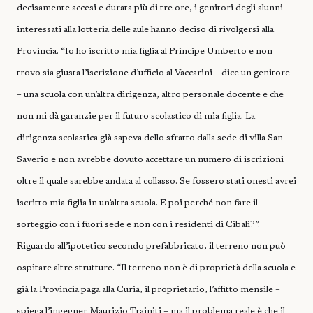
decisamente accesi e durata più di tre ore, i genitori degli alunni
interessati alla lotteria delle aule hanno deciso di rivolgersi alla
Provincia. “Io ho iscritto mia figlia al Principe Umberto e non
trovo sia giusta l’iscrizione d’ufficio al Vaccarini – dice un genitore
– una scuola con un’altra dirigenza, altro personale docente e che
non mi dà garanzie per il futuro scolastico di mia figlia. La
dirigenza scolastica già sapeva dello sfratto dalla sede di villa San
Saverio e non avrebbe dovuto accettare un numero di iscrizioni
oltre il quale sarebbe andata al collasso. Se fossero stati onesti avrei
iscritto mia figlia in un’altra scuola. E poi perché non fare il
sorteggio con i fuori sede e non con i residenti di Cibali?”.
Riguardo all’ipotetico secondo prefabbricato, il terreno non può
ospitare altre strutture. “Il terreno non è di proprietà della scuola e
già
la Provincia
paga alla Curia, il proprietario, l’affitto mensile –
spiega l’ingegner Maurizio Trainiti – ma il problema reale è che il