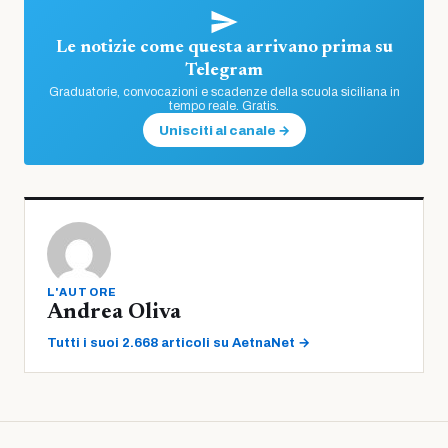
Le notizie come questa arrivano prima su
Telegram
Graduatorie, convocazioni e scadenze della scuola siciliana in
tempo reale. Gratis.
Unisciti al canale →
L'AUTORE
Andrea Oliva
Tutti i suoi 2.668 articoli su AetnaNet →