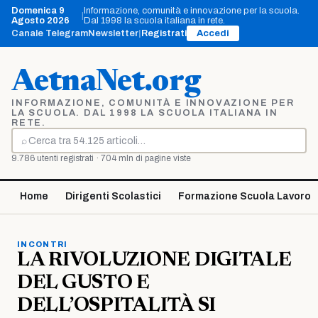
Vai
Domenica 9
Informazione, comunità e innovazione per la scuola.
|
al
Agosto 2026
Dal 1998 la scuola italiana in rete.
contenuto
Canale Telegram
Newsletter
|
Registrati
Accedi
AetnaNet.org
INFORMAZIONE, COMUNITÀ E INNOVAZIONE PER
LA SCUOLA. DAL 1998 LA SCUOLA ITALIANA IN
RETE.
⌕
Cerca
9.786 utenti registrati · 704 mln di pagine viste
Home
Dirigenti Scolastici
Formazione Scuola Lavoro
INCONTRI
LA RIVOLUZIONE DIGITALE
DEL GUSTO E
DELL’OSPITALITÀ SI