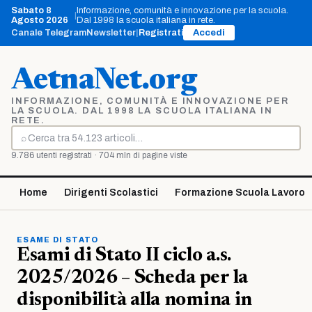
Vai
Sabato 8
Informazione, comunità e innovazione per la scuola.
|
al
Agosto 2026
Dal 1998 la scuola italiana in rete.
contenuto
Canale Telegram
Newsletter
|
Registrati
Accedi
AetnaNet.org
INFORMAZIONE, COMUNITÀ E INNOVAZIONE PER
LA SCUOLA. DAL 1998 LA SCUOLA ITALIANA IN
RETE.
⌕
Cerca
9.786 utenti registrati · 704 mln di pagine viste
Home
Dirigenti Scolastici
Formazione Scuola Lavoro
ESAME DI STATO
Esami di Stato II ciclo a.s.
2025/2026 – Scheda per la
disponibilità alla nomina in