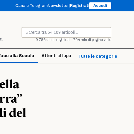
Canale Telegram
Newsletter
|
Registrati
Accedi
⌕
Cerca
E.
9.786 utenti registrati · 704 mln di pagine viste
oce alla Scuola
Attenti al lupo
Tutte le categorie ↓
ella
rra”
i del