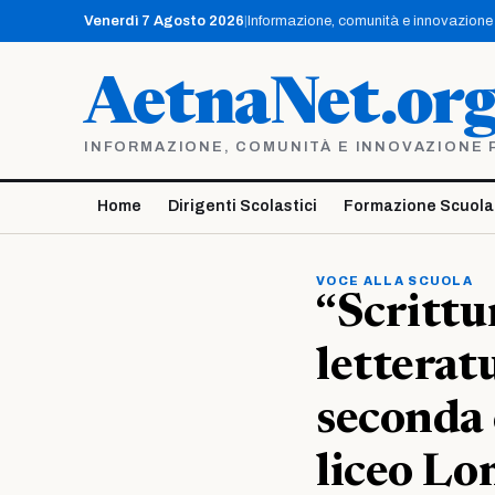
Vai
Venerdì 7 Agosto 2026
|
Informazione, comunità e innovazione p
al
contenuto
AetnaNet.or
INFORMAZIONE, COMUNITÀ E INNOVAZIONE PE
Home
Dirigenti Scolastici
Formazione Scuola
VOCE ALLA SCUOLA
“Scrittu
letterat
seconda 
liceo L