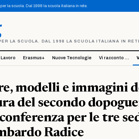
er la scuola. Dal 1998 la scuola italiana in rete.
g
R LA SCUOLA. DAL 1998 LA SCUOLA ITALIANA IN RET
 Lavoro
Erasmus+
Nuove Tecnologie
Vi racconto …
V
re, modelli e immagini d
ura del secondo dopogue
conferenza per le tre sed
ombardo Radice