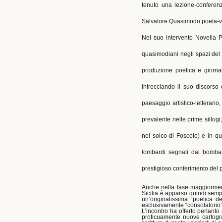
tenuto una lezione-conferenz
Salvatore Quasimodo poeta-vi
Nel suo intervento Novella P
quasimodiani negli spazi del 
produzione poetica e giornal
intrecciando il suo discorso 
paesaggio artistico-letterari
prevalente nelle prime sillog
nel solco di Foscolo) e in qu
lombardi segnati dai bombar
prestigioso conferimento del 
Anche nella fase maggiormente
Sicilia è apparso quindi sempr
un’originalissima “poetica d
esclusivamente “consolatorio”
L’incontro ha offerto pertanto
proficuamente nuove cartograf