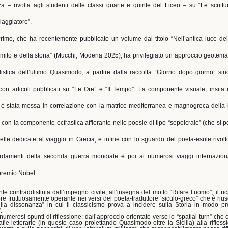
a – rivolta agli studenti delle classi quarte e quinte del Liceo – su “Le scritt
aggiatore”.
rimo, che ha recentemente pubblicato un volume dal titolo “Nell’antica luce d
mito e della storia” (Mucchi, Modena 2025), ha privilegiato un approccio geotemat
istica dell’ultimo Quasimodo, a partire dalla raccolta “Giorno dopo giorno” si
con articoli pubblicati su “Le Ore” e “Il Tempo”. La componente visuale, insita 
o, è stata messa in correlazione con la matrice mediterranea e magnogreca della 
i; con la componente ecfrastica affiorante nelle poesie di tipo “sepolcrale” (che s
elle dedicate al viaggio in Grecia; e infine con lo sguardo del poeta-esule rivol
damenti della seconda guerra mondiale e poi ai numerosi viaggi internaziona
premio Nobel.
 contraddistinta dall’impegno civile, all’insegna del motto “Rifare l’uomo”, il ri
e fruttuosamente operante nei versi del poeta-traduttore “siculo-greco” che è riusc
ella dissonanza” in cui il classicismo prova a incidere sulla Storia in modo p
.
 numerosi spunti di riflessione: dall’approccio orientato verso lo “spatial turn” che 
ie letterarie (in questo caso proiettando Quasimodo oltre la Sicilia) alla rifles