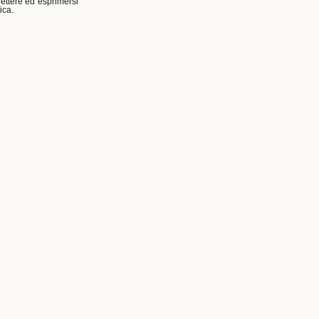
lettere ed esprimersi
ica.