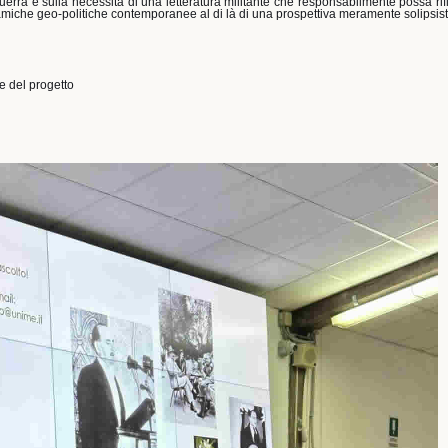
 guerra e sulla necessità di una letteratura militante che responsabilmente possa rif
inamiche geo-politiche contemporanee al di là di una prospettiva meramente solipsist
i e del progetto