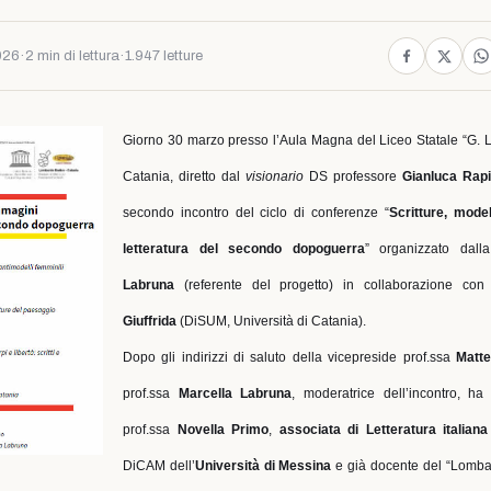
026
·
2 min di lettura
·
1.947 letture
Giorno 30 marzo presso l’Aula Magna del Liceo Statale “G. 
Catania, diretto dal
visionario
DS professore
Gianluca Rap
secondo incontro del ciclo di conferenze “
Scritture, model
letteratura del secondo dopoguerra
” organizzato dall
Labruna
(referente del progetto) in collaborazione con
Giuffrida
(DiSUM, Università di Catania).
Dopo gli indirizzi di saluto della vicepreside prof.ssa
Matte
prof.ssa
Marcella Labruna
, moderatrice dell’incontro, ha
prof.ssa
Novella Primo
,
associata di Letteratura itali
DiCAM dell’
Università di Messina
e già docente del “Lomba