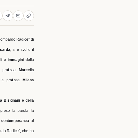
Lombardo Radice” di
isarda
, si è svolto il
li e immagini della
a prof.ssa
Marcella
 la prof.ssa
Milena
a Bisignani
e della
 preso la parola la
ana contemporanea
al
rdo Radice”, che ha