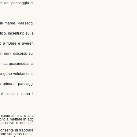
ure del paesaggio di
elle maree. Paesaggi
ico, incentrato sulla
no a “Dare e avere”,
in ogni discorso sul
lirica quasimodiana,
i pongono volutamente
to prima ai paesaggi
li compiuti dopo il
chiamo al mito e alla
ito a mettere in atto
ropositivo e non più
consente di tracciare
sione sul senso della