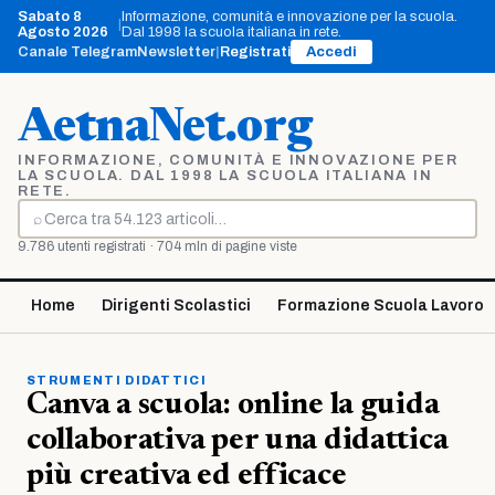
Vai
Sabato 8
Informazione, comunità e innovazione per la scuola.
|
al
Agosto 2026
Dal 1998 la scuola italiana in rete.
contenuto
Canale Telegram
Newsletter
|
Registrati
Accedi
AetnaNet.org
INFORMAZIONE, COMUNITÀ E INNOVAZIONE PER
LA SCUOLA. DAL 1998 LA SCUOLA ITALIANA IN
RETE.
⌕
Cerca
9.786 utenti registrati · 704 mln di pagine viste
Home
Dirigenti Scolastici
Formazione Scuola Lavoro
STRUMENTI DIDATTICI
Canva a scuola: online la guida
collaborativa per una didattica
più creativa ed efficace