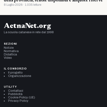
della provincia, scuole disponibili e aliquote riserve
8 Luglio 2026 · 1.035 letture
AetnaNet.org
La scuola catanese in rete dal 1998
SEZIONI
Notizie
Normativa
Didattica
Video
IL CONSORZIO
Il progetto
Organizzazione
UTILITY
Contattaci
Pubblicità
Cookie Policy (UE)
Privacy Policy