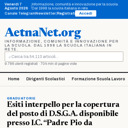
Vai
Venerdì 7
Informazione, comunità e innovazione per la scuola.
|
al
Agosto 2026
Dal 1998 la scuola italiana in rete.
contenuto
Canale Telegram
Newsletter
|
Registrati
Accedi
AetnaNet.org
INFORMAZIONE, COMUNITÀ E INNOVAZIONE PER
LA SCUOLA. DAL 1998 LA SCUOLA ITALIANA IN
RETE.
⌕
Cerca
9.786 utenti registrati · 704 mln di pagine viste
Home
Dirigenti Scolastici
Formazione Scuola Lavoro
GRADUATORIE
Esiti interpello per la copertura
del posto di D.S.G.A. disponibile
presso I.C. “Padre Pio da