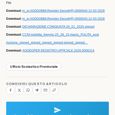
File
Download:
m_pi.AOOGABMI.Registro Decreti(R).0000044.12-03-2026
Download:
m_pi.AOOGABMI.Registro Decreti(R).0000043.12-03-2026
Download:
DICHIARAZIONE CONGIUNTA 29_01_2025-signed
Download:
CCNI mobilita_triennio 25_28_10 marzo_PULITA_post
riunione_signed_signed_signed_signed-signed_signed…
Download:
AOODGPER.REGISTRO UFFICIALE.2026.0006314
Ufficio Scolastico Provinciale
CONDIVIDI QUESTO ARTICOLO