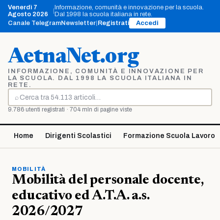
Vai
Venerdì 7
Informazione, comunità e innovazione per la scuola.
|
al
Agosto 2026
Dal 1998 la scuola italiana in rete.
contenuto
Canale Telegram
Newsletter
|
Registrati
Accedi
AetnaNet.org
INFORMAZIONE, COMUNITÀ E INNOVAZIONE PER
LA SCUOLA. DAL 1998 LA SCUOLA ITALIANA IN
RETE.
⌕
Cerca
9.786 utenti registrati · 704 mln di pagine viste
Home
Dirigenti Scolastici
Formazione Scuola Lavoro
MOBILITÀ
Mobilità del personale docente,
educativo ed A.T.A. a.s.
2026/2027