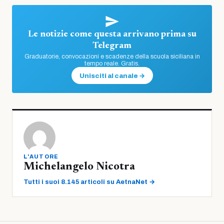
Le notizie come questa arrivano prima su
Telegram
Graduatorie, convocazioni e scadenze della scuola siciliana in
tempo reale. Gratis.
Unisciti al canale →
L'AUTORE
Michelangelo Nicotra
Tutti i suoi 8.145 articoli su AetnaNet →