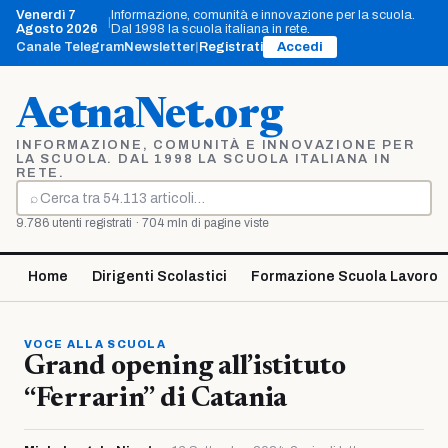
Vai
Venerdì 7
Informazione, comunità e innovazione per la scuola.
|
al
Agosto 2026
Dal 1998 la scuola italiana in rete.
contenuto
Canale Telegram
Newsletter
|
Registrati
Accedi
AetnaNet.org
INFORMAZIONE, COMUNITÀ E INNOVAZIONE PER
LA SCUOLA. DAL 1998 LA SCUOLA ITALIANA IN
RETE.
⌕
Cerca
9.786 utenti registrati · 704 mln di pagine viste
Home
Dirigenti Scolastici
Formazione Scuola Lavoro
VOCE ALLA SCUOLA
Grand opening all’istituto
“Ferrarin” di Catania