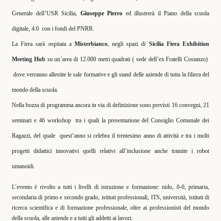
Generale dell’USR Sicilia,
Giuseppe Pierro
ed illustrerà il Piano della scuola
digitale, 4.0
con i fondi del PNRR.
La Fiera sarà ospitata a
Misterbianco
, negli spazi di
Sicilia Fiera Exhibition
Meeting Hub
su un’area di 12.000 metri quadrati ( sede dell’ex Fratelli Costanzo)
dove verranno allestite le sale formative e gli stand delle aziende di tutta la filiera del
mondo della scuola.
Nella bozza di programma ancora in via di definizione sono previsti 16 convegni, 21
seminari e 46 workshop
tra i quali la presentazione del Consiglio Comunale dei
Ragazzi, del quale
quest’anno si celebra il trentesimo anno di attività e tra i molti
progetti didattici innovativi quelli relativi all’inclusione anche tramite i robot
umanoidi.
L’evento è rivolto a tutti i livelli di istruzione e formazione: nido, 0-6, primaria,
secondaria di primo e secondo grado, istituti professionali, ITS, università, istituti di
ricerca scientifica e di formazione professionale, oltre ai professionisti del mondo
della scuola, alle aziende e a tutti gli addetti ai lavori.