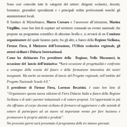
Sono così coinvolte tutte le categorie del settore: dirigenti scolastici, docenti,
formatori, giornalisti specializzati e i principali ordini professionali nonché gli
amministratori locali.
Il Sindaco di Misterbianco,
Marco Corsaro
e l’assessore all’istruzione,
Marina
Virgillito
, sono ben lieti di ospitare nel territorio comunale un evento nazionale che
propone un programma scientifico di altissimo livello e, si avvarrà di un
Comitato
organizzatore
del quale faranno parte, fra gli altri, a fianco della
Regione Siciliana,
Firenze Fiera, il Ministero dell’Istruzione, l’Ufficio scolastico regionale, gli
atenei siciliani e Didacta International.
Come ha dichiarato l’ex presidente della
Regione, Nello Musumeci, in
occasione del
lancio dell’iniziativa: “S
arà occasione di progettualità e confronto
a sostegno della scuola del futuro e della formazione innovativa dei nostri
insegnanti. Ma anche un momento di lancio del Progetto regionale, nell’ambito del
Progetto Nazionale Scuole 4.0.”
Il
presidente di Firenze Fiera, Lorenzo Becattini.
è stato ben lieto di
“Organizzare questa nuova edizione di Fiera Didacta Italia a fianco della Regione
Siciliana e di tutti i partner istituzionali e di settore preposti. Un’opportunità in più
che offriamo al corpo docente siciliano di formarsi ed aggiornarsi e alle aziende di
settore di partecipare ad un nuovo ed importante evento per fare business e
promuovere le proprie attività e prodotti”.
Nei prossimi giorni sarà presentato il programma delle tre intense giornate.