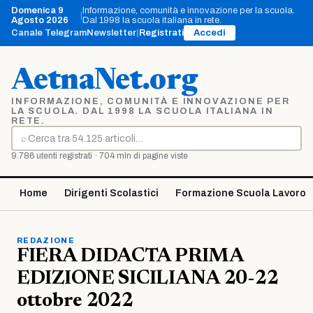
Vai
Domenica 9
Informazione, comunità e innovazione per la scuola.
|
al
Agosto 2026
Dal 1998 la scuola italiana in rete.
contenuto
Canale Telegram
Newsletter
|
Registrati
Accedi
AetnaNet.org
INFORMAZIONE, COMUNITÀ E INNOVAZIONE PER
LA SCUOLA. DAL 1998 LA SCUOLA ITALIANA IN
RETE.
⌕
Cerca
9.786 utenti registrati · 704 mln di pagine viste
Home
Dirigenti Scolastici
Formazione Scuola Lavoro
REDAZIONE
FIERA DIDACTA PRIMA
EDIZIONE SICILIANA 20-22
ottobre 2022