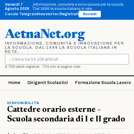
Vai
Venerdì 7
Informazione, comunità e innovazione per la scuola.
|
al
Agosto 2026
Dal 1998 la scuola italiana in rete.
contenuto
Canale Telegram
Newsletter
|
Registrati
Accedi
AetnaNet.org
INFORMAZIONE, COMUNITÀ E INNOVAZIONE PER
LA SCUOLA. DAL 1998 LA SCUOLA ITALIANA IN
RETE.
⌕
Cerca
9.786 utenti registrati · 704 mln di pagine viste
Home
Dirigenti Scolastici
Formazione Scuola Lavoro
DISPONIBILITÀ
Cattedre orario esterne –
Scuola secondaria di I e II grado