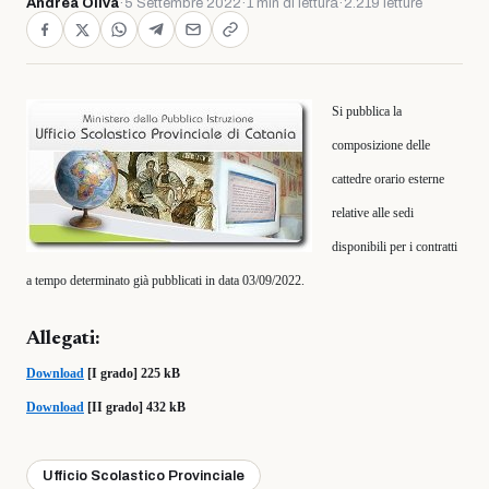
Andrea Oliva
·
5 Settembre 2022
·
1 min di lettura
·
2.219 letture
Si pubblica la
composizione delle
cattedre orario esterne
relative alle sedi
disponibili per i contratti
a tempo determinato già pubblicati in data 03/09/2022.
Allegati:
Download
[I grado] 225 kB
Download
[II grado] 432 kB
Ufficio Scolastico Provinciale